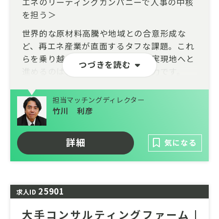
エネのリーディングカンパニーで人事の中核
を担う＞
世界的な原材料高騰や地域との合意形成な
ど、再エネ産業が直面するタフな課題。これ
らを乗り越え、持続可能な社会を実現地へと
つづきを読む
進めるのは、他でもない「人」の力です。
国内最大級の風力発電事業を展開する同社
担当マッチングディレクター
で、人事の側面から事業成長を支える中核メ
竹川 利彦
ンバーを募集します。
人事諸施策(等級・評価・報酬制度、人員・
詳細
気になる
人件費計画、人材開発、組織開発、採用、労
務、給与厚生、海外人事)の企画・実行運営
といった業務の中から幅広く担当していただ
きます。
25901
求人ID
幅広い領域に渡るため、複数の担当者で領域
大手コンサルティングファーム |
ごとに分担し、業務を推進しています。