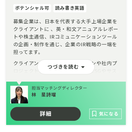
ポテンシャル可
読み書き英語
募集企業は、日本を代表する大手上場企業を
クライアントに 、英・和文アニュアルレポー
トや株主通信、IRコミュニケーションツール
の企画・制作を通じ、企業のIR戦略の一端を
担ってます。
クライアント企業とのリレーションや社内プ
つづきを読む
ロジェクトメンバーのサポート、ESGやサス
テナビリティに関わるトレンド調査や業界団
体とのパイプ作り、情報収集を担当します。
担当マッチングディレクター
林 星詩瑠
企業価値においてESGは不可欠な要素となり
ました。ESG投資も年々拡大し、量から質の
フェーズに移りはじめています。それに呼応
詳細
気になる
し、ESG情報開示義務化の議論も急速に進ん
でいます。しかし企業と投資家の認識ギャッ