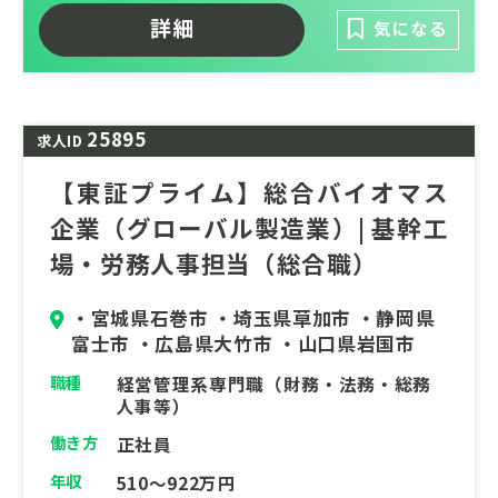
社会的信頼の向上に直結する重要なアプロー
詳細
気になる
チを担います。
テレワーク中心の柔軟な環境のもと、これま
での広報実務経験を生かし、社会的インパク
25895
トを与える情報発信のリード役としてご活躍
求人ID
いただける魅力的なポジションです。
【東証プライム】総合バイオマス
企業（グローバル製造業）| 基幹工
場・労務人事担当（総合職）
・宮城県石巻市 ・埼玉県草加市 ・静岡県
富士市 ・広島県大竹市 ・山口県岩国市
職種
経営管理系専門職（財務・法務・総務
人事等）
働き方
正社員
年収
510～922万円