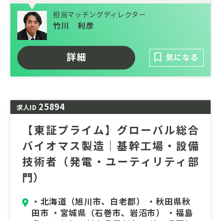
勤務地は基幹５工場（宮城県石巻市、埼玉県
担当マッチングディレクター
草加市、静岡県富士市、広島県大竹市、山口
竹川 利彦
県岩国市）から選択が可能です。人事領域の
スペシャリストとしての成長機会が豊富にあ
ります。人事領域の経験者からのご応募をお
詳細
気になる
待ちしています。
25894
求人ID
【東証プライム】グローバル総合
バイオマス製造｜基幹工場・設備
技術者（発電・ユーティリティ部
門）
・北海道（旭川市、白老郡） ・秋田県秋
田市 ・宮城県（石巻市、岩沼市） ・福島