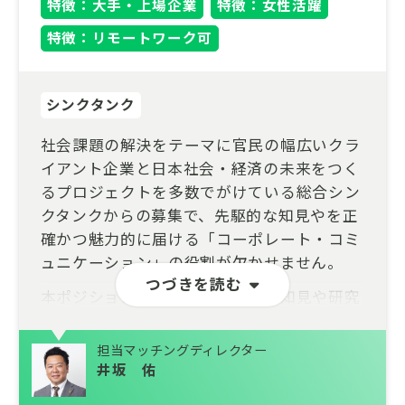
特徴：大手・上場企業
特徴：女性活躍
特徴：リモートワーク可
シンクタンク
社会課題の解決をテーマに官民の幅広いクラ
イアント企業と日本社会・経済の未来をつく
るプロジェクトを多数でがけている総合シン
クタンクからの募集で、先駆的な知見やを正
確かつ魅力的に届ける「コーポレート・コミ
ュニケーション」の役割が欠かせません。
つづきを読む
本ポジションでは、最前線にある知見や研究
成果に触れながら、対外広報およびCSR領域
の核として対外ブランディングを牽引してい
担当マッチングディレクター
ただきます。最前線の研究成果や社会貢献プ
井坂 佑
ログラムの企画・発信を通じて、企業価値と