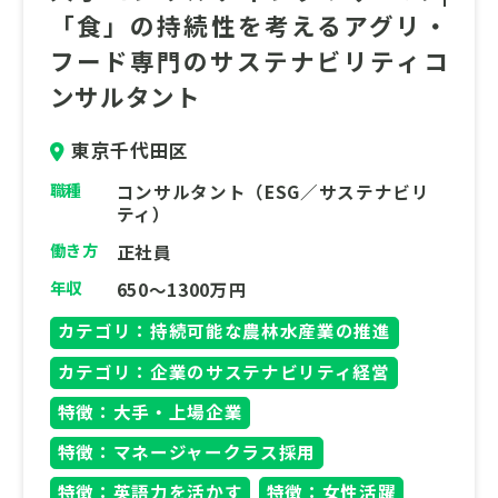
「食」の持続性を考えるアグリ・
今回募集ポジションは採用業務（主にキャリ
フード専門のサステナビリティコ
ア採用）を6～7割、その他（仕事情報参照）
ンサルタント
の領域で適性やご希望に合う人事領域を3～4
割ご担当いただくことを想定しています。
東京千代田区
職種
コンサルタント（ESG／サステナビリ
ティ）
働き方
正社員
年収
650～1300万円
カテゴリ：持続可能な農林水産業の推進
カテゴリ：企業のサステナビリティ経営
特徴：大手・上場企業
特徴：マネージャークラス採用
特徴：英語力を活かす
特徴：女性活躍