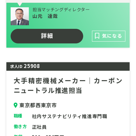
開発、データ分析など、気象コンサルティン
担当マッチングディレクター
グに特化した技術を習得可能
山元 達哉
ミッション: 脱炭素化に不可欠な再生可能エ
ネルギーの安定利用に貢献
詳細
気になる
天気と未来をデザインする！気象・環境テク
ノロジーの最前線で活躍しませんか？
私たちは、天気予報や花粉・紫外線情報な
25908
求人ID
ど、あなたの日々の生活に欠かせない気象サ
ービスを提供するリーディングカンパニーで
大手精密機械メーカー｜カーボン
す。それだけでなく、防災や環境改善のコン
ニュートラル推進担当
サルティングを通じて、より安心・安全・快
適な社会の実現に貢献しています。
東京都西東京市
このポジションでは、気象を核としたWebシ
職種
社内サステナビリティ推進専門職
ステム開発やデータ分析など、専門性の高い
働き方
正社員
技術を習得できます。当社のユニークな環境
で、他では得られない気象コンサルティング