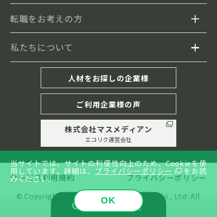
転職をお考えの方
私たちについて
求人検索
セミナー情報
エコリクについて
人材をお探しの企業様
転職事例
転職成功までの流れ
ご利用企業様の声
履歴書・職務経歴書の書き方
株式会社マスメディアン
キャリア相談(MD紹介)
エコリク運営会社
コラム
グリーンジョブとは
当サイトでは、サイトの利便性向上のため、Cookieを使
用しています。
詳細は、
プライバシーポリシー
をお読
サービス利用規約
プライバシーポリシー
みください。
イベントレポート
よくあるご質問
© Copyright © 2001-2026 MASSMEDIAN Co., Ltd. All
OK
絞り込み検索
Rights Reserved.
お問い合わせ