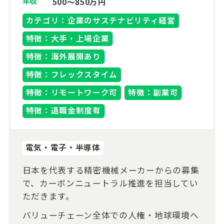
年収
500～850万円
特有の技術を身につけ、市場価値の高い人材
カテゴリ：企業のサステナビリティ経営
へと成長するチャンスです。
特徴：大手・上場企業
再生可能エネルギーの未来を支える、社会貢
特徴：海外展開あり
献性の高い仕事！
特徴：フレックスタイム
特に注目していただきたいのは、脱炭素社会
の実現に不可欠な再生可能エネルギーの安定
特徴：リモートワーク可
特徴：副業可
利用に貢献できる点です。気象データを活用
特徴：退職金制度有
し、クリーンエネルギーの導入と運用をサポ
ートする、非常に社会貢献性の高い仕事に携
われます。
電気・電子・半導体
「気象の知識を活かしたい」「最先端のテク
日本を代表する精密機械メーカーからの募集
ノロジーに触れたい」「地球の未来に貢献し
で、カーボンニュートラル推進を担当してい
たい」そんなあなたの情熱を、ぜひ当社で形
ただきます。
にしませんか？
バリューチェーン全体での人権・地球環境へ