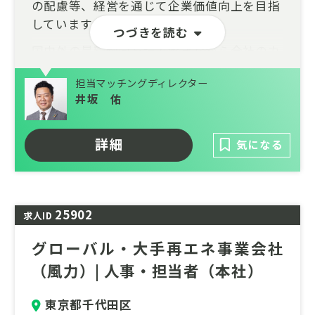
の配慮等、経営を通じて企業価値向上を目指
しています。
つづきを読む
国内外の最新動向を読み解きながら全社のカ
ーボンニュートラル推進立案から実行までを
担当マッチングディレクター
担っていただくポジションです。
井坂 佑
将来的にはサステナビリティ推進活動の戦略
策定や取り組みの統括をお任せします。
詳細
気になる
ご応募・お問い合わせをお待ちしておりま
す。
25902
求人ID
グローバル・大手再エネ事業会社
（風力）| 人事・担当者（本社）
東京都千代田区