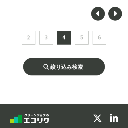
プは未だ大きく、ただ形式的にESG対応をす
るだけでは企業価値向上につなげることはで
きません。グローバルなトレンドを踏まえつ
つ、「企業価値デザインカンパニー」として
培った知見を活かし、重要性や結合性に着目
2
3
4
5
6
したESGアドバイザリーの専門性を高めてい
きたい方にご応募いただきたい求人です。
絞り込み検索