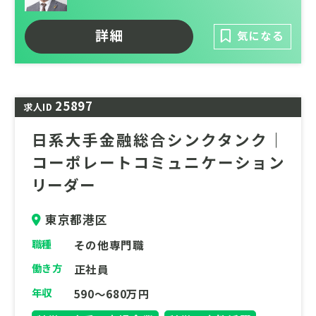
官公庁や大手企業に対し、食品ロスの削減、
SCMの高度化、トレーサビリティの普及な
詳細
気になる
ど、AIなどの先進技術も掛け合わせた先端プ
ロジェクトを幅広く手掛けています。
「食と農の未来を変えたい」という個のパッ
ションを起点に、制度設計からビジネス実装
25897
求人ID
まで、市場の新たな仕組みを自ら創り出せる
日系大手金融総合シンクタンク｜
刺激的な環境です。
コーポレートコミュニケーション
ご応募、お問い合わせをお待ちしておりま
リーダー
す。
東京都港区
職種
その他専門職
働き方
正社員
年収
590～680万円