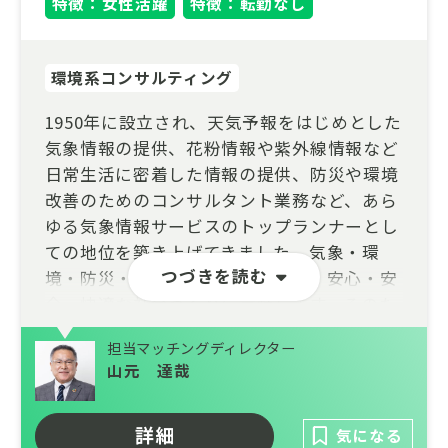
特徴：女性活躍
特徴：転勤なし
環境系コンサルティング
1950年に設立され、天気予報をはじめとした
気象情報の提供、花粉情報や紫外線情報など
日常生活に密着した情報の提供、防災や環境
改善のためのコンサルタント業務など、あら
ゆる気象情報サービスのトップランナーとし
ての地位を築き上げてきました。気象・環
つづきを読む
境・防災・情報サービスを通じて、安心・安
全・快適な社会づくりに貢献します。そのた
めには、新しいシステムや技術をいち早く導
担当マッチングディレクター
入し、あらゆる面から情報を分析・判断しな
山元 達哉
ければなりません。信頼されるサービスを提
供し続けるため、歴史と伝統を大切にしつつ
詳細
も新たな挑戦を続けています。
気になる