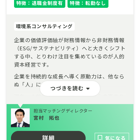
特徴：退職金制度有
特徴：転勤なし
環境系コンサルティング
企業の価値評価轴が財務情報から非財務情報
（ESG/サステナビリティ）へと大きくシフト
する中、とりわけ注目を集めているのが人的
資本経営です。
企業を持続的な成長へ導く原動力は、他なら
ぬ「人」にあります。
つづきを読む
現在、人的資本経営が社会的な関心の高まり
とともにご相談や支援ニーズが急増してお
担当マッチングディレクター
り、次世代を担うポテンシャルメンバー（未
宮村 拓也
経験者枠）を募集することとなりましたの
で、未経験から挑戦したい方にご応募いただ
きたい求人です。
詳細
気になる