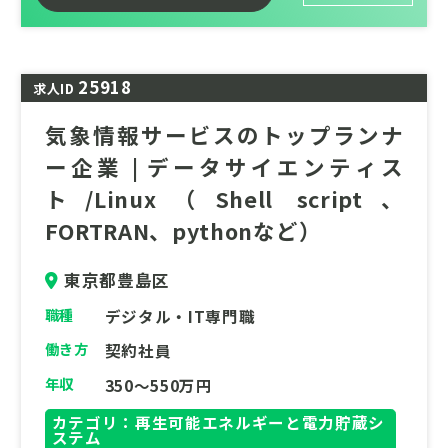
環境・エネルギー事業を担当する環境・エネ
ルギー事業部は、日本のエネルギー自給率を
再生可能エネルギーの導入推進と安定活用の
25918
求人ID
実現に貢献しています。設立以来、開発、継
承された気象、海象の技術は、屋外調査、観
気象情報サービスのトップランナ
測、数値解析、予測シミュレーションなど多
ー企業 | データサイエンティス
岐に亘り、気象、海象を総合的に扱える国内
ト/Linux（Shell script、
トップのコンサルティング企業です。
FORTRAN、pythonなど）
日本政府が推進するネットゼロ社会へ向けた
再生可能エネルギーに関連する政策に気象、
東京都豊島区
海象技術者として関与することで、実践的な
職種
デジタル・IT専門職
技術力が身に付くだけでなく、この分野の気
象、海象技術者のトップランナーとして活躍
働き方
契約社員
できる職場です。
年収
350～550万円
カテゴリ：再生可能エネルギーと電力貯蔵シ
ステム