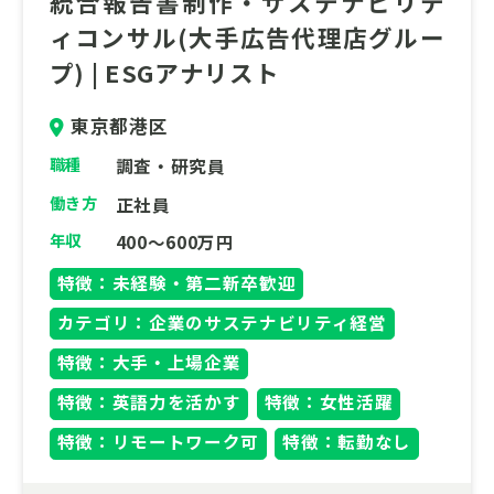
統合報告書制作・サステナビリテ
導入という二大ミッションを担い、持続可能
ィコンサル(大手広告代理店グルー
なモノづくりを根底から支える、社会貢献性
の高いプラントエンジニリング求人にご興味
プ) | ESGアナリスト
ありませんでしょうか。経験豊富な技術者か
ら次世代へ技術を継承する即戦力の方からの
東京都港区
ご応募、お問合せをお待ちしています。
職種
調査・研究員
働き方
正社員
年収
400～600万円
特徴：未経験・第二新卒歓迎
カテゴリ：企業のサステナビリティ経営
特徴：大手・上場企業
特徴：英語力を活かす
特徴：女性活躍
特徴：リモートワーク可
特徴：転勤なし