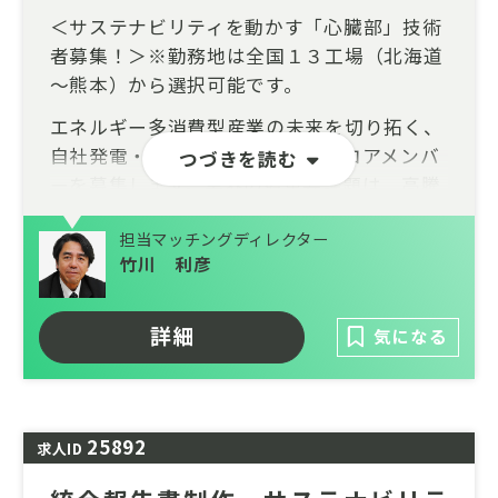
＜サステナビリティを動かす「心臓部」技術
者募集！＞※勤務地は全国１３工場（北海道
～熊本）から選択可能です。
エネルギー多消費型産業の未来を切り拓く、
自社発電・ユーティリティ部門のコアメンバ
つづきを読む
ーを募集します。業界の最重要課題は、高騰
するエネルギーコストの削減と、2050年カー
担当マッチングディレクター
ボンニュートラル（CN）達成に向けた化石
竹川 利彦
燃料からの脱却です。同社の基幹工場ではパ
ルプ製造工程の多様な廃棄物を再生可能燃料
として活用し工場に必要な電気と蒸気を生み
詳細
気になる
出しています。今回は、同社基幹工場の「心
臓部」と言える部門からの求人で、原動設備
の設計から建設、運転、メンテナンスまで、
ライフサイクルすべてに関わっていただくポ
25892
求人ID
ジションです。老朽化対策とCN対応の設備