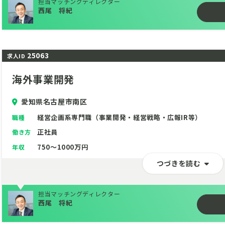
担当マッチングディレクター
西尾 将紀
25063
求人ID
海外事業開発
愛知県名古屋市南区
経営企画系専門職（事業開発・経営戦略・広報IR等）
職種
正社員
働き方
750～1000万円
年収
つづきを読む
担当マッチングディレクター
西尾 将紀