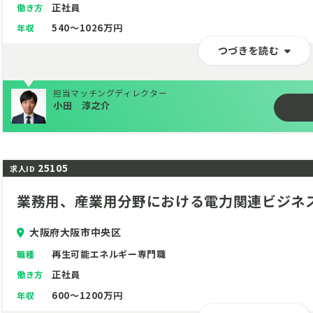
正社員
働き方
540～1026万円
年収
つづきを読む
担当マッチングディレクター
小田 淳之介
25105
求人ID
業務用、産業用分野における電力関連ビジネ
大阪府大阪市中央区
再生可能エネルギー専門職
職種
正社員
働き方
600～1200万円
年収