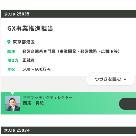
25035
求人ID
GX事業推進担当
東京都港区
経営企画系専門職（事業開発・経営戦略・広報IR等）
職種
正社員
働き方
500～600万円
年収
つづきを読む
担当マッチングディレクター
西尾 将紀
25034
求人ID