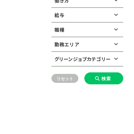
働き方
給与
正社員・契約社員
年収（正社員・契約社員）：
職種
派遣・副業
こだわらない
コンサルタント（ESG／サス
勤務エリア
テナビリティ）
350〜499万円
北海道
グリーンジョブカテゴリー
コンサルタント（建設・環
500〜749万円
境）
東北
北海道すべて
環境汚染の防止
750〜999万円
検索
リセット
エンジニア（機械・電気）
関東
東北すべて
廃棄物をゼロにする循環型社
1,000〜1,499万円
会の実現
エンジニア（建築・土木）
中部
関東すべて
青森県
岩手県
1,500万円以上
水インフラの整備・改善と衛生
エンジニア（環境・化学）
近畿
中部すべて
東京都
神奈川県
問題の解決
秋田県
宮城県
中国
営業・マーケティング
近畿すべて
愛知県
静岡県
埼玉県
千葉県
生物多様性の保全
山形県
福島県
四国
中国すべて
調査・研究員
大阪府
兵庫県