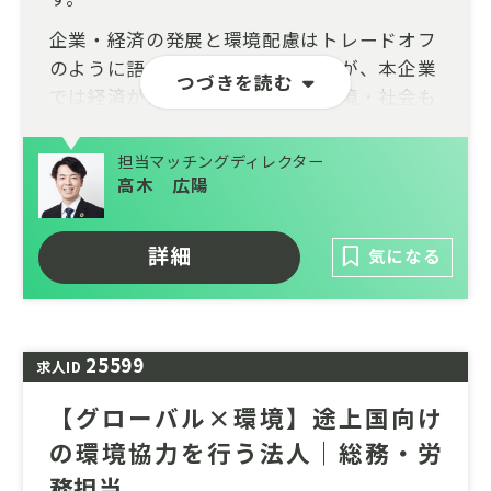
企業・経済の発展と環境配慮はトレードオフ
のように語られることもありますが、本企業
つづきを読む
では経済が発展するほど地域・環境・社会も
発展する、真に持続可能な地域モデルの実現
に向けて、様々な事業を創出しています。
担当マッチングディレクター
高木 広陽
本ポジションではコンテンツマーケティング
の担当として、オウンドメディアの企画運営
などに携わっていただきます。メディアから
詳細
気になる
の一方的な発信ではなく、様々なソリューシ
ョンを通じて社会的なサステナビリティのニ
ーズを顕在化し、実行部隊に繋ぐための役割
25599
を担っています。
求人ID
マーケティングや営業企画のご経験を、サス
【グローバル×環境】途上国向け
テナビリティ領域で活かしたいとお考えの方
の環境協力を行う法人｜総務・労
はぜひお問い合わせください。
務担当