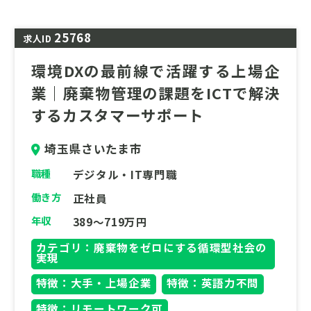
ング事業を積極的に展開しています。
企業の認知度向上とブランドイメージ向上を
25768
求人ID
目指した広報戦略の立案・実行、株主・投資
環境DXの最前線で活躍する上場企
家向けの適切な情報開示、説明会運営、IR資
業｜廃棄物管理の課題をICTで解決
料作成を通じたIR活動、効果的な情報発信、
従業員のエンゲージメント向上を促進する社
するカスタマーサポート
内広報活動など、広報・IRに関わる幅広い業
務全般をお任せいたします。
埼玉県さいたま市
職種
デジタル・IT専門職
働き方
正社員
年収
389～719万円
カテゴリ：廃棄物をゼロにする循環型社会の
実現
特徴：大手・上場企業
特徴：英語力不問
特徴：リモートワーク可