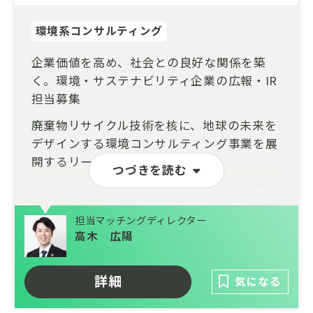
環境系コンサルティング
企業価値を高め、社会との良好な関係を築
く。環境・サステナビリティ企業の広報・IR
担当募集
廃棄物リサイクル技術を核に、地球の未来を
デザインする環境コンサルティング事業を展
開するリーディングカンパニーで、
つづきを読む
広報・IRのプロフェッショナルとして活躍し
ませんか？
担当マッチングディレクター
設立以来、独自の特許技術を活かした廃棄物
高木 広陽
リサイクル事業で、資源循環型社会の実現に
貢献してきた企業です。近年では、その知見
詳細
気になる
と技術を活かし、ITを活用した環境部門支援
やアウトソーシングなど、環境コンサルティ