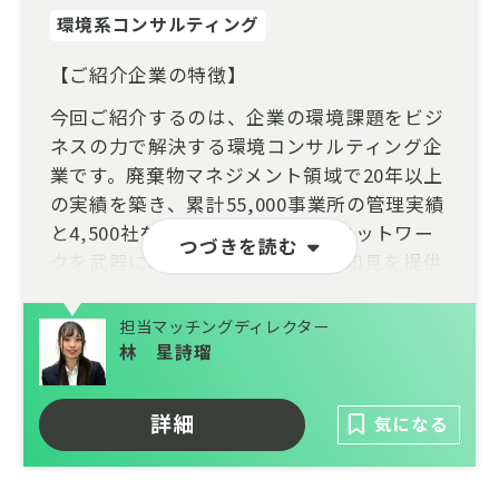
環境系コンサルティング
【ご紹介企業の特徴】
今回ご紹介するのは、企業の環境課題をビジ
ネスの力で解決する環境コンサルティング企
業です。廃棄物マネジメント領域で20年以上
の実績を築き、累計55,000事業所の管理実績
と4,500社を超える許可業者とのネットワー
つづきを読む
クを武器に、国内トップクラスの知見を提供
しています。
担当マッチングディレクター
現在、多くの企業が「環境配慮」や「法令順
林 星詩瑠
守」を当然の責務として捉える一方で、廃棄
物処理に伴う煩雑な手続きやコスト、複雑な
フローに頭を悩ませています。本企業は、単
詳細
気になる
に処理を一括管理することではありません。
現場の目線に深く入り込み、「いかに廃棄量