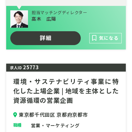
今回は開発部長候補のポジションです。現在
担当マッチングディレクター
の部長の方とともに開発部門をマネジメント
高木 広陽
していくポジションです。残業が少ない企業
でもありますので、働き方の改善も見据えて
詳細
気になる
の転職をお考えの方も是非ご検討ください。
エコリクからも多数の入社実績がございま
す！
25773
求人ID
環境・サステナビリティ事業に特
化した上場企業 | 地域を主体とした
資源循環の営業企画
東京都千代田区 京都府京都市
職種
営業・マーケティング