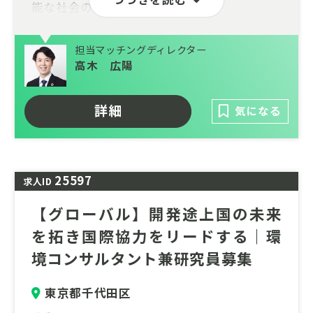
能な社会の実現を目指しています。
【お任せしたいこと】
担当マッチングディレクター
今回募集するのは、国際協力事業を管理・サ
高木 広陽
ポートするポジションです。
国内外の専門家や関係機関と連携し、途上国
詳細
気になる
の環境問題解決に貢献するプロジェクトを推
進します。
具体的には、国際会議やセミナーの企画・運
25597
求人ID
営、広報資料の作成、海外出張の手配、受託
事業の事務処理など、幅広い業務を担当いた
【グローバル】開発途上国の未来
だきます。
を拓き国際協力をリードする｜環
途上国の環境課題解決に貢献したい、多様な
境コンサルタント兼研究員募集
文化や価値観に触れながら成長したい、そん
なあなたをお待ちしています。
東京都千代田区