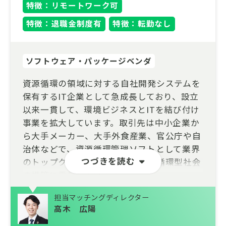
特徴：リモートワーク可
特徴：退職金制度有
特徴：転勤なし
ソフトウェア・パッケージベンダ
資源循環の領域に対する自社開発システムを
保有するIT企業として急成長しており、設立
以来一貫して、環境ビジネスとITを結び付け
事業を拡大しています。取引先は中小企業か
ら大手メーカー、大手外食産業、官公庁や自
治体などで、資源循環管理ソフトとして業界
つづきを読む
のトップクラスシェアを獲得し、循環型社会
の構築に貢献しています。
今回は、廃棄物を排出する事業者向けに、効
担当マッチングディレクター
率的かつコンプライアンスに準拠した管理方
高木 広陽
法と内部統制フローの構築、環境目標の達成