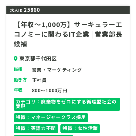
を減らすか」「資源として再活用できない
25860
か」を追求し、企業の環境経営を戦略的に支
求人ID
えることです。
【年収～1,000万】サーキュラーエ
本募集では、総合職としてご入社していただ
コノミーに関わるIT企業 | 営業部長
き、営業部門・営業サポート部門・管理部門
候補
のいずれかの適性が高い部署への配属となり
ます。
東京都千代田区
”サーキュラーエコノミーの実現という大き
職種
営業・マーケティング
なミッションに挑戦したい”という方をお待
働き方
正社員
ちしております。
年収
800～1000万円
カテゴリ：廃棄物をゼロにする循環型社会の
実現
特徴：マネージャークラス採用
特徴：英語力不問
特徴：女性活躍