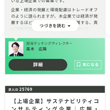
いる上場企業での募集です。
企業・経済の発展と環境配慮はトレードオフ
のように語られますが、本企業では経済が発
展するほど地域・環境・社会も発展する、真
つづきを読む
に持続可能な地域モデルの実現に向けて、
様々な事業を創出しています。
担当マッチングディレクター
募集企業が掲げる2030年のビジョン達成に向
高木 広陽
けて、新たなマーケティング戦略の立案およ
び戦略に基づく営業・販売プログラムの実践
を強化しています。ときに営業活動の枠を超
詳細
気になる
え、企業や自治体との協業/連携を企画・主
導していただける、営業企画担当者を募集中
です。
25769
求人ID
【上場企業】サステナビリティコ
ンサルティング企業｜広報・