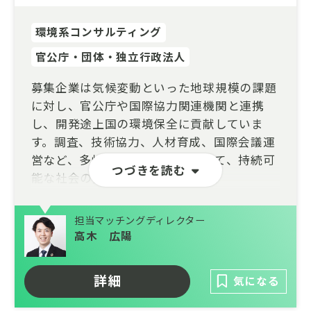
環境系コンサルティング
官公庁・団体・独立行政法人
募集企業は気候変動といった地球規模の課題
に対し、官公庁や国際協力関連機関と連携
し、開発途上国の環境保全に貢献していま
す。調査、技術協力、人材育成、国際会議運
営など、多岐にわたる事業を通じて、持続可
つづきを読む
能な社会の実現を目指しています。
【お任せしたいこと】
担当マッチングディレクター
本募集ではそうした国際的な環境問題に挑む
高木 広陽
方たちを、バックオフィスから支えていただ
ける総務・労務の担当者を募集中です。管理
詳細
気になる
部門での業務経験を活かして、グローバルな
環境問題に貢献していきたいとお考えの方