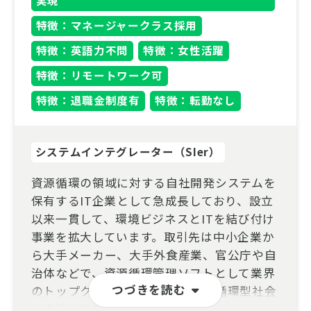
特徴：マネージャークラス採用
特徴：英語力不問
特徴：女性活躍
特徴：リモートワーク可
特徴：退職金制度有
特徴：転勤なし
システムインテグレーター（SIer）
資源循環の領域に対する自社開発システムを
保有するIT企業として急成長しており、設立
以来一貫して、環境ビジネスとITを結び付け
事業を拡大しています。取引先は中小企業か
ら大手メーカー、大手外食産業、官公庁や自
治体などで、資源循環管理ソフトとして業界
つづきを読む
のトップクラスシェアを獲得し、循環型社会
の構築に貢献しています。