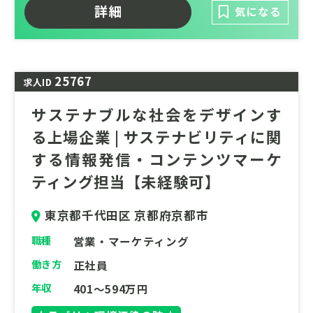
詳細
気になる
・企業の環境管理をサポート：人手不足や専
門知識の不足に悩む企業の産業廃棄物管理
を、ICTサービスでスマート化。
25767
求人ID
・サステナビリティ推進：既存顧客の廃棄物
管理をサポートするだけでなく、リサイクル
サステナブルな社会をデザインす
率向上など、お客様のサステナビリティ施策
る上場企業 | サステナビリティに関
を積極的に提案。
する情報発信・コンテンツマーケ
・プロフェッショナルな関わり：時には客先
ティング担当【未経験可】
に直接訪問し、環境課題の解決に深く携わり
ます。
東京都千代田区 京都府京都市
職種
営業・マーケティング
働き方
正社員
年収
401～594万円