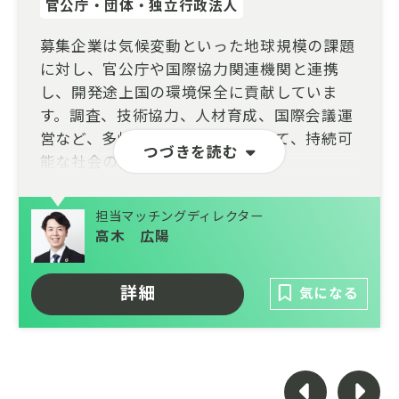
官公庁・団体・独立行政法人
募集企業は気候変動といった地球規模の課題
に対し、官公庁や国際協力関連機関と連携
し、開発途上国の環境保全に貢献していま
す。調査、技術協力、人材育成、国際会議運
営など、多岐にわたる事業を通じて、持続可
つづきを読む
能な社会の実現を目指しています。
【お任せしたいこと】
担当マッチングディレクター
あなたのビジネス経験と情熱を活かし、官民
高木 広陽
連携の架け橋として、開発途上国の環境課題
解決に貢献しませんか？
詳細
気になる
日本が誇る優れた環境技術や知識を国際社会
に広め、公的機関や研究機関との連携を深め
るやりがいのあるポジションで、新たな事業
創出や環境コンサルティングを担ってくれる