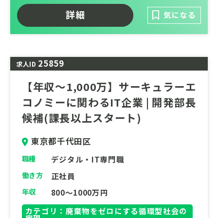
を支援する営業部門の責任者を募集中です。
詳細
気になる
クライアントは製造、物流、エネルギー、小
売、建設etc...と幅広く、環境面でインパク
トの大きいサービスとなっています。
25859
求人ID
大手エンタープライズ企業向けの営業経験を
活かして、環境分野のクラウドサービスの展
【年収～1,000万】サーキュラーエ
開に尽力いただける方をお待ちしておりま
コノミーに関わるIT企業 | 開発部長
す。
候補(課長以上スタート)
東京都千代田区
職種
デジタル・IT専門職
働き方
正社員
年収
800～1000万円
カテゴリ：廃棄物をゼロにする循環型社会の
実現