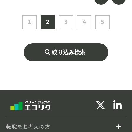
方を求めています。
環境省との国際会議への参加機会もあり、グ
ローバルな視点で環境問題に貢献できるこの
1
2
3
4
5
仕事は、「より良い社会を創りたい」という
強い想いを持ち、チームワークを大切にする
職場です。
絞り込み検索
開発途上国の環境改善と日本の環境ビジネス
の海外展開に、共に情熱を注いでいただける
方からのご応募をお待ちしています。
転職をお考えの方