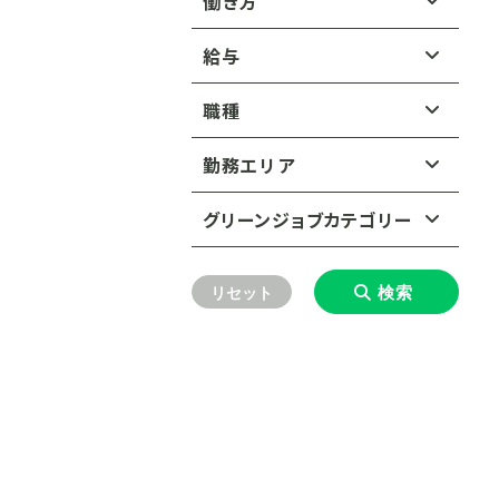
働き方
給与
正社員・契約社員
年収（正社員・契約社員）：
職種
派遣・副業
こだわらない
コンサルタント（ESG／サス
勤務エリア
テナビリティ）
350〜499万円
北海道
グリーンジョブカテゴリー
コンサルタント（建設・環
500〜749万円
境）
東北
北海道すべて
環境汚染の防止
750〜999万円
検索
リセット
エンジニア（機械・電気）
関東
東北すべて
廃棄物をゼロにする循環型社
1,000〜1,499万円
会の実現
エンジニア（建築・土木）
中部
関東すべて
青森県
岩手県
1,500万円以上
水インフラの整備・改善と衛生
エンジニア（環境・化学）
近畿
中部すべて
東京都
神奈川県
問題の解決
秋田県
宮城県
中国
営業・マーケティング
近畿すべて
愛知県
静岡県
埼玉県
千葉県
生物多様性の保全
山形県
福島県
四国
中国すべて
調査・研究員
大阪府
兵庫県