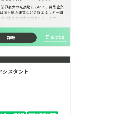
ー業界最大の転換期において、募集企業
では洋上風力発電などの新エネルギー開
る脱炭素化を強力に推進しています。
国内外のグループ全体を巻き込む「ブレ
語による緊密な連携のもと、SSBJや
詳細
ステークホルダーとの信頼関係を築く中
気になる
おります。
アシスタント