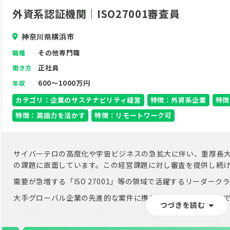
外資系認証機関｜ISO27001審査員
神奈川県横浜市
その他専門職
職種
正社員
働き方
600～1000万円
年収
カテゴリ：企業のサステナビリティ経営
特徴：外資系企業
特徴
特徴：英語力を活かす
特徴：リモートワーク可
サイバーテロの高度化や宇宙ビジネスの急拡大に伴い、重厚長
の課題に直面しています。この経営課題に対し審査を提供し続
需要が急増する「ISO 27001」等の領域で活躍するリーダー
大手グローバル企業の先進的な案件に携われる点が大きな魅力
つづきを読む
ご応募お問い合わせをお待ちしております。