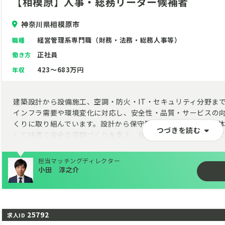
【相模原】人事・総務リーダー候補者
神奈川県相模原市
経営管理系専門職（財務・法務・総務人事等）
職種
正社員
働き方
423～683万円
年収
建築設計から設備施工、空調・防火・IT・セキュリティ分野ま
インフラ需要や環境変化に対応し、安全性・品質・サービスの
くりに取り組んでいます。設計から保守管理まで一貫して担う
つづきを読む
して快適で安全な空間づくりを支え、社会基盤の発展に貢献し
担当マッチングディレクター
小田 淳之介
25792
求人ID