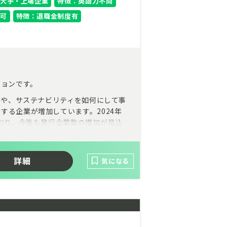
大手・上場企業
特徴：英語力不問
可
特徴：退職金制度有
ションです。
みや、サステナビリティを如何にして事
する企業が増加しています。2024年
ており、今後も発行企業数の増加が見込
です。株主とのコミュニケーションを支
詳細
情報の開示についてもニーズが高まっ
気になる
ティングについても受注好調が続いてい
めのキャリアアップポジションです。ま
質の高いビジネスの現場を体感していた
済の発展に直結します。