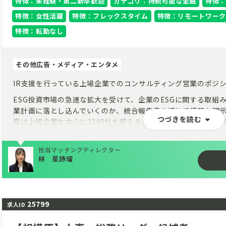
特徴：未経験・第二新卒歓迎
カテゴリ：持続可能な金融
特徴：
特徴：女性活躍
特徴：フレックスタイム
特徴：リモートワーク
特徴：転勤なし
その他広告・メディア・エンタメ
IR支援を行っている上場企業でのコンサルティング営業のポジ
ESG投資市場の急速な拡大を受けて、企業のESGに関する取組
業計画に落とし込んでいくのか、統合報告書を通じて情報を開示
つづきを読む
度は上場企業を中心に1240社を超える企業が報告書を発行し
まれています。
募集企業はクライアント企業のIR支援を手掛けている上場企業
担当マッチングディレクター
林 星詩瑠
援する独自のサービスに加えて、上述の社会情勢を受けて非財務
ており、統合報告書の制作やサステナビリティ領域のコンサル
ます。
企業の未来を支える「提案営業」を目指す、意欲ある若手のた
25799
求人ID
ずは営業アシスタントとして、上場企業の経営層が相手となる
だきます。あなたの成長と活躍が、株式市場のDX推進と日本経