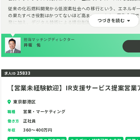
従来の化石燃料開発から低炭素社会への移行という、エネルギ
の果たすべき役割はかつてないほど高まっています。募集企業
つづきを読む
発に加え、デジタル技術による排出削減など、海洋の未来を守
経営企画部に属するサステナビリティ推進グループの募集で、
イン（企画・推進役）」となる重要な役割です。海外拠点との英
担当マッチングディレクター
井坂 佑
CSRDといった国際的な情報開示のクオリティを上げ、世界の
核メンバーを募集します。ご応募、お問い合わせをお待ちして
25833
求人ID
【営業未経験歓迎】IR支援サービス提案営業
東京都港区
営業・マーケティング
職種
正社員
働き方
360～400万円
年収