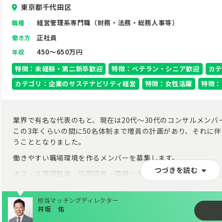
東京都千代田区
経営管理系専門職（財務・法務・総務人事等）
職種
正社員
働き方
450～650万円
年収
特徴：未経験・第二新卒歓迎
特徴：ベテラン・シニア歓迎
カテ
カテゴリ：企業のサステナビリティ経営
特徴：女性活躍
特徴：
業界で有名な代表のもと、現在は20代～30代のコンサルメンバ
この3年くらいの間に50名体制まで増員の計画があり、それに
うこととなりました。
働きやすい職場環境を作るメンバーを募集します。
つづきを読む
オフィス環境整備・採用研修・情報セキュリティ・経理等幅広
ご応募お問い合わせをお待ちしております。
担当マッチングディレクター
井坂 佑