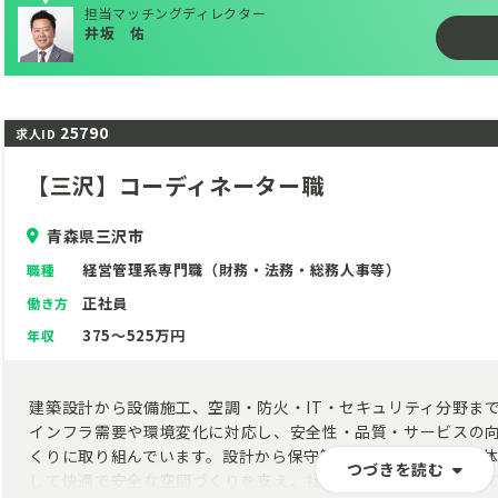
担当マッチングディレクター
井坂 佑
25790
求人ID
【三沢】コーディネーター職
青森県三沢市
経営管理系専門職（財務・法務・総務人事等）
職種
正社員
働き方
375～525万円
年収
建築設計から設備施工、空調・防火・IT・セキュリティ分野ま
インフラ需要や環境変化に対応し、安全性・品質・サービスの
くりに取り組んでいます。設計から保守管理まで一貫して担う
つづきを読む
して快適で安全な空間づくりを支え、社会基盤の発展に貢献し