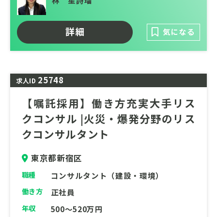
林 星詩瑠
クライアントは日本を代表する大手企業や官
公庁が中心です。社会的なインパクトが非常
詳細
気になる
に大きく、社会に貢献している実感を味わえ
ます。
・充実した育成環境と働きやすさ
25748
求人ID
各分野のスペシャリストが多数在籍してお
り、専門性を高められる環境が整っていま
【嘱託採用】働き方充実大手リス
す。また、ワークライフバランスを重視した
クコンサル |火災・爆発分野のリス
制度（リモートワーク、充実した各種休暇な
クコンサルタント
ど）が整備されており、長期的にキャリアを
築くことが可能です。
東京都新宿区
職種
コンサルタント（建設・環境）
働き方
正社員
年収
500～520万円