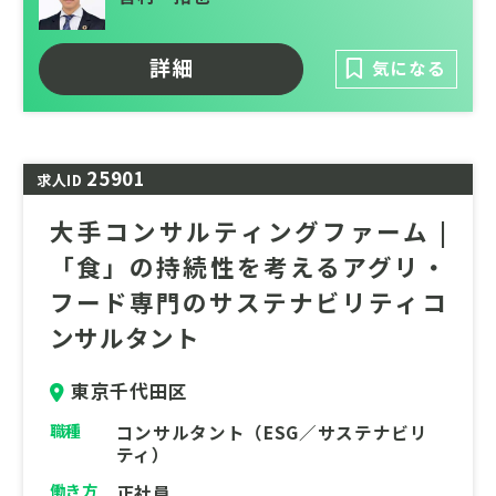
経験者枠）を募集することとなりましたの
で、未経験から挑戦したい方にご応募いただ
きたい求人です。
詳細
気になる
25901
求人ID
大手コンサルティングファーム |
「食」の持続性を考えるアグリ・
フード専門のサステナビリティコ
ンサルタント
東京千代田区
職種
コンサルタント（ESG／サステナビリ
ティ）
働き方
正社員