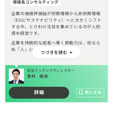
環境系コンサルティング
企業の価値評価轴が財務情報から非財務情報
（ESG/サステナビリティ）へと大きくシフト
する中、とりわけ注目を集めているのが人的
資本経営です。
企業を持続的な成長へ導く原動力は、他なら
ぬ「人」にあります。
つづきを読む
現在、人的資本経営が社会的な関心の高まり
とともにご相談や支援ニーズが急増してお
担当マッチングディレクター
り、上場企業から中小企業まで幅広いクライ
宮村 拓也
アントに対して、人的資本の価値向上をする
ためのコンサルティング業務に従事していた
だきます。
詳細
気になる