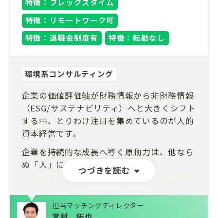
特徴：フレックスタイム
特徴：リモートワーク可
特徴：退職金制度有
特徴：転勤なし
環境系コンサルティング
企業の価値評価轴が財務情報から非財務情報
（ESG/サステナビリティ）へと大きくシフト
する中、とりわけ注目を集めているのが人的
資本経営です。
企業を持続的な成長へ導く原動力は、他なら
ぬ「人」にあります。
つづきを読む
現在、人的資本経営が社会的な関心の高まり
とともにご相談や支援ニーズが急増してお
担当マッチングディレクター
り、次世代を担うポテンシャルメンバー（未
宮村 拓也