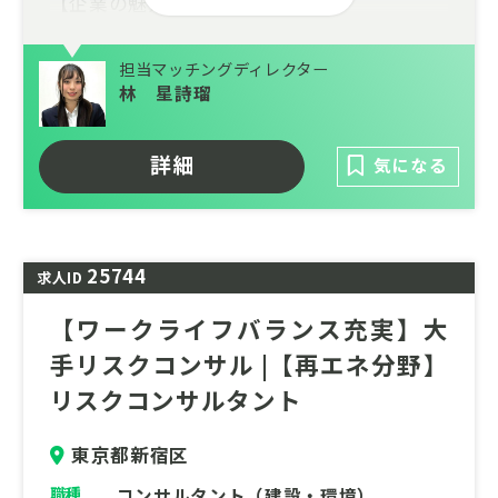
【企業の魅力】
・社会的影響力の大きな案件に携わるやりが
担当マッチングディレクター
い
林 星詩瑠
クライアントは日本を代表する大手企業や官
公庁が中心です。社会的なインパクトが非常
詳細
気になる
に大きく、社会に貢献している実感を味わえ
ます。
・充実した育成環境と働きやすさ
25744
求人ID
各分野のスペシャリストが多数在籍してお
り、専門性を高められる環境が整っていま
【ワークライフバランス充実】大
す。また、ワークライフバランスを重視した
手リスクコンサル |【再エネ分野】
制度（リモートワーク、充実した各種休暇な
リスクコンサルタント
ど）が整備されており、長期的にキャリアを
築くことが可能です。
東京都新宿区
職種
コンサルタント（建設・環境）