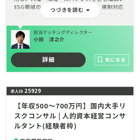
ESG領域の分析や、財務影響分析、規制対応
つづきを読む
支援など、多様なサービスを通じてクライア
ントの課題解決を支援しています。
担当マッチングディレクター
こうした技術力とサービス提供実績により、
小田 淳之介
大手企業や公的機関を含む幅広いお客様にご
活用いただいています。
詳細
気になる
今後のさらなる事業拡大に向け、ESGデータ
分析を通じてクライアントの課題解決と事業
成長に貢献していただける方を募集していま
す。
25929
求人ID
【年収500～700万円】国内大手リ
スクコンサル | 人的資本経営コンサ
ルタント(経験者枠)