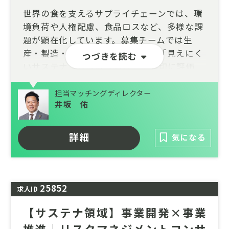
世界の食を支えるサプライチェーンでは、環
境負荷や人権配慮、食品ロスなど、多様な課
題が顕在化しています。募集チームでは生
産・製造・流通の全工程において「見えにく
つづきを読む
いサステナブルな取り組み」を適切に評価
し、付加価値へ昇華させる社会の実現を目指
すアグリ・フード専門の精鋭組織です。
担当マッチングディレクター
井坂 佑
官公庁や大手企業に対し、食品ロスの削減、
SCMの高度化、トレーサビリティの普及な
詳細
気になる
ど、AIなどの先進技術も掛け合わせた先端プ
ロジェクトを幅広く手掛けています。
「食と農の未来を変えたい」という個のパッ
ションを起点に、制度設計からビジネス実装
25852
求人ID
まで、市場の新たな仕組みを自ら創り出せる
【サステナ領域】事業開発×事業
刺激的な環境です。
推進｜リスクマネジメントコンサ