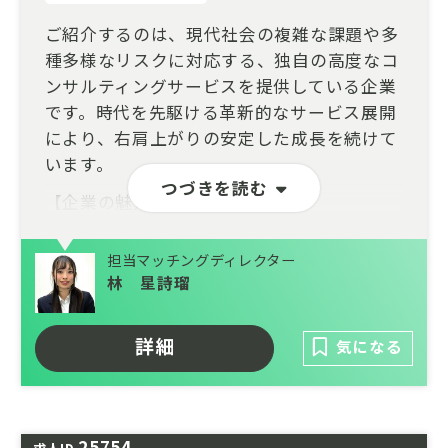
ご紹介するのは、現代社会の複雑な課題や多
種多様なリスクに対応する、独自の高度なコ
ンサルティングサービスを提供している企業
です。時代を先駆ける革新的なサービス展開
により、右肩上がりの安定した成長を続けて
います。
つづきを読む
【企業の魅力】
・社会的影響力の大きな案件に携わるやりが
担当マッチングディレクター
い
林 星詩瑠
クライアントは日本を代表する大手企業や官
公庁が中心です。社会的なインパクトが非常
詳細
気になる
に大きく、社会に貢献している実感を味わえ
ます。
・充実した育成環境と働きやすさ
25754