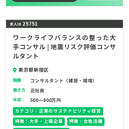
ます。
・充実した育成環境と働きやすさ
25751
求人ID
各分野のスペシャリストが多数在籍してお
り、専門性を高められる環境が整っていま
ワークライフバランスの整った大
す。また、ワークライフバランスを重視した
手コンサル | 地震リスク評価コンサ
制度（リモートワーク、充実した各種休暇な
ルタント
ど）が整備されており、長期的にキャリアを
築くことが可能です。
東京都新宿区
職種
コンサルタント（建設・環境）
働き方
正社員
年収
500～800万円
カテゴリ：企業のサステナビリティ経営
特徴：大手・上場企業
特徴：女性活躍