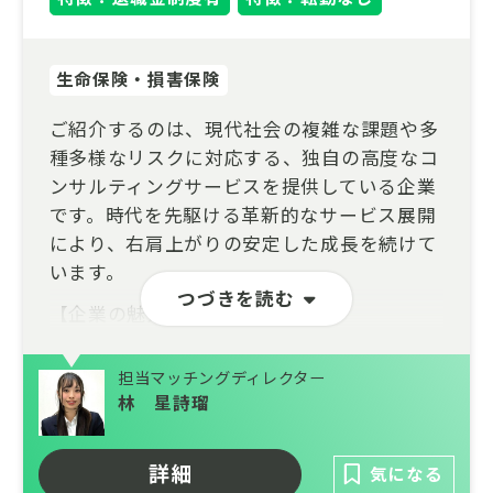
生命保険・損害保険
ご紹介するのは、現代社会の複雑な課題や多
種多様なリスクに対応する、独自の高度なコ
ンサルティングサービスを提供している企業
です。時代を先駆ける革新的なサービス展開
により、右肩上がりの安定した成長を続けて
います。
つづきを読む
【企業の魅力】
・社会的影響力の大きな案件に携わるやりが
担当マッチングディレクター
い
林 星詩瑠
クライアントは日本を代表する大手企業や官
公庁が中心です。社会的なインパクトが非常
詳細
気になる
に大きく、社会に貢献している実感を味わえ