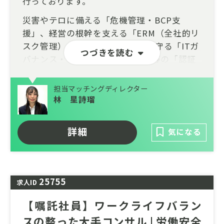
行っております。
災害やテロに備える「危機管理・BCP支
援」、経営の根幹を支える「ERM（全社的リ
スク管理）」、サイバー脅威から守る「ITガ
つづきを読む
バナンス・セキュリティ」、ISO等の「認証
支援」、そして「リスク管理人材の育成（教
育・研修）」まで、企業の安全と成長をトー
担当マッチングディレクター
タルで支援されてきました。
林 星詩瑠
今回募集するポジションは、単なるアドバイ
ザーではなく、SSBJ基準対応や人権DD、
詳細
気になる
ERMとサステナビリティの統合といった最先
端のサービス開発から、マーケティング、そ
して売上達成に向けた事業推進まで、ビジネ
25755
スの仕組みそのものを創り出す「ソリューシ
求人ID
ョンオーナー候補」です。
【嘱託社員】ワークライフバラン
机上の空論ではない「現場での実効性」への
スの整った大手コンサル | 労働安全