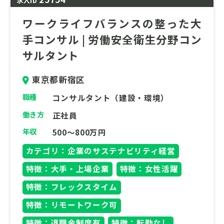
求人ID
各分野のスペシャリストが多数在籍してお
り、専門性を高められる環境が整っていま
ワークライフバランスの整った大
す。また、ワークライフバランスを重視した
手コンサル | 労働安全衛生分野コン
制度（リモートワーク、充実した各種休暇な
サルタント
ど）が整備されており、長期的にキャリアを
築くことが可能です。
東京都新宿区
職種
コンサルタント（建設・環境）
働き方
正社員
年収
500～800万円
カテゴリ：企業のサステナビリティ経営
特徴：大手・上場企業
特徴：女性活躍
特徴：フレックスタイム
特徴：リモートワーク可
特徴：退職金制度有
特徴：転勤なし