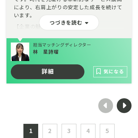
により、右肩上がりの安定した成長を続けて
います。
つづきを読む
【企業の魅力】
・社会的影響力の大きな案件に携わるやりが
担当マッチングディレクター
い
林 星詩瑠
クライアントは日本を代表する大手企業や官
公庁が中心です。社会的なインパクトが非常
詳細
気になる
に大きく、社会に貢献している実感を味わえ
ます。
・充実した育成環境と働きやすさ
各分野のスペシャリストが多数在籍してお
り、専門性を高められる環境が整っていま
す。また、ワークライフバランスを重視した
制度（リモートワーク、充実した各種休暇な
1
2
3
4
5
ど）が整備されており、長期的にキャリアを