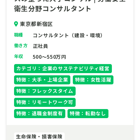
徹底したこだわり、長年の膨大な支援実績か
衛生分野コンサルタント
ら導き出した独自の支援メソッドを武器に、
危機管理・BCP、ERM、サイバーセキュリテ
東京都新宿区
ィ、そしてESG対応まで、企業のレジリエン
スを根本から強化する唯一無二のパートナー
職種
コンサルタント（建設・環境）
として強固な信頼を得ています。
働き方
正社員
年収
500～550万円
カテゴリ：企業のサステナビリティ経営
特徴：大手・上場企業
特徴：女性活躍
特徴：フレックスタイム
特徴：リモートワーク可
特徴：退職金制度有
特徴：転勤なし
生命保険・損害保険