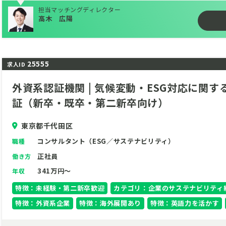
担当マッチングディレクター
コンサルタントとして仕事に当たっていただくメンバーを増員
高木 広陽
25555
求人ID
外資系認証機関 | 気候変動・ESG対応に関
証（新卒・既卒・第二新卒向け）
東京都千代田区
コンサルタント（ESG／サステナビリティ）
職種
正社員
働き方
341万円～
年収
特徴：未経験・第二新卒歓迎
カテゴリ：企業のサステナビリティ
特徴：外資系企業
特徴：海外展開あり
特徴：英語力を活かす