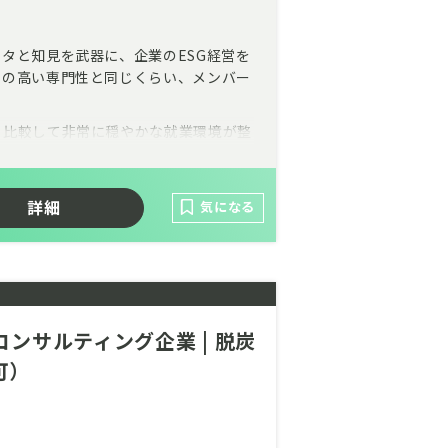
タと知見を武器に、企業のESG経営を
その高い専門性と同じくらい、メンバー
と比較して非常に穏やかな就業環境が整
長期的なキャリアを形成されています。
クトに留まらない、社会のレジリエンス
詳細
てみませんか。
気になる
ンサルティングファームです。
ンサルティング企業 | 脱炭
可）