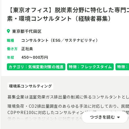
【東京オフィス】脱炭素分野に特化した専門コ
素・環境コンサルタント（経験者募集）
東京都千代田区
コンサルタント（ESG／サステナビリティ）
職種
正社員
働き方
450～800万円
年収
カテゴリ：気候変動対策の推進
特徴：フレックスタイム
特徴：
環境系コンサルティング
募集企業は温室効果ガス排出量の削減に係るコンサルタントと
環境負荷・CO2排出量調査のあらゆる手法に対応しており、民
CDPやRE100に対応したコンサルティングを行っています。
つづきを読む
体のカーボンマネジメントに対応するサービスを展開していま
昨今の気候変動対策の需要の高まりを受け、受注も好調、社内