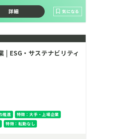
詳細
気になる
の掛け算」により、複雑な課題に多角的
、地域経済と環境保全が循環する「脱炭
かな力となります。社会のルールを作
| ESG・サステナビリティ
。
の推進
特徴：大手・上場企業
特徴：転勤なし