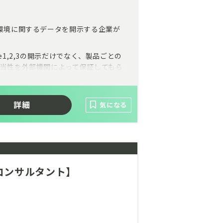
に環境に関するデータを開示する企業が
1,2,3の開示だけでなく、製品ごとの
妥当性を外部機関によって保証してもら
戦略の策定など、開示内容の多様化・精
詳細
G排出量の検証、CDPやTCFDなどの
気になる
査の依頼も増加が見込まれており、さら
歓迎します。大学でのバックグラウンド
コンサルタント】
マネジメント経験などを活かし、サステ
か。
いても、育成プログラムがきちんと整備
リストを目指せる環境です。