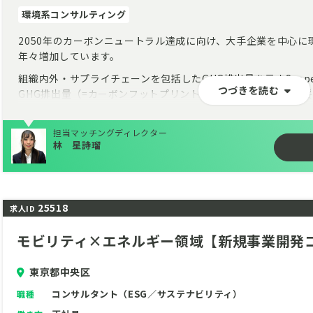
環境系コンサルティング
2050年のカーボンニュートラル達成に向け、大手企業を中心
年々増加しています。
組織内外・サプライチェーンを包括したGHG排出量を示すScope
つづきを読む
GHG排出量（=カーボンフットプリント）の開示や、排出量の
う第三者検証の取り組み、事業戦略や財務情報と紐づけたESG
緻化も進んでいます。
担当マッチングディレクター
林 星詩瑠
募集企業はグローバルに展開する認証機関の日本支部として、GH
気候変動対応に係るアドバイザリーを行っています。
今後は日本で取り組みが遅れている人権や社会領域の認証・監
なるサービスの拡大、審査員の増員が必要不可欠です。
25518
求人ID
環境・サステナビリティ領域でのキャリア形成を強く志す方を
モビリティ×エネルギー領域【新規事業開発
や、事業会社でのESG領域の業務経験、プロジェクトの推進・
ナビリティ領域で審査・検証のスペシャリストを目指しません
東京都中央区
入社後に取得いただく資格のステップや資格取得後の昇給につ
されているため、未経験からでも着実に経験を積み、スペシャ
コンサルタント（ESG／サステナビリティ）
職種