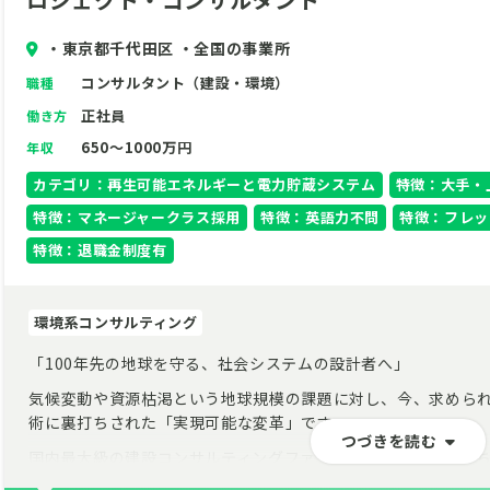
・東京都千代田区 ・全国の事業所
コンサルタント（建設・環境）
職種
正社員
働き方
650～1000万円
年収
カテゴリ：再生可能エネルギーと電力貯蔵システム
特徴：大手・
特徴：マネージャークラス採用
特徴：英語力不問
特徴：フレッ
特徴：退職金制度有
環境系コンサルティング
「100年先の地球を守る、社会システムの設計者へ」
気候変動や資源枯渇という地球規模の課題に対し、今、求めら
術に裏打ちされた「実現可能な変革」です。
つづきを読む
国内最大級の建設コンサルティングファームを母体とする私た
SAFといった次世代エネルギーの実装まで、社会の仕組みを根