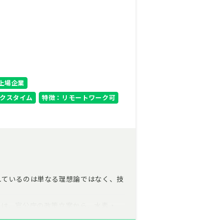
上場企業
クスタイム
特徴：リモートワーク可
れているのは単なる理想論ではなく、技
ちは、官公庁の政策立案から、水素・
本から作り直す最上流の挑戦を続けてい