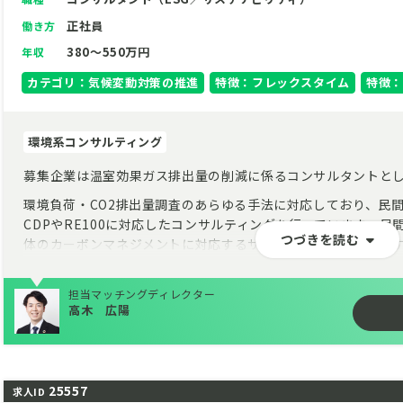
正社員
働き方
380～550万円
年収
カテゴリ：気候変動対策の推進
特徴：フレックスタイム
特徴：
環境系コンサルティング
募集企業は温室効果ガス排出量の削減に係るコンサルタントと
環境負荷・CO2排出量調査のあらゆる手法に対応しており、民
CDPやRE100に対応したコンサルティングを行っています。
つづきを読む
体のカーボンマネジメントに対応するサービスを展開していま
昨今の気候変動対策の需要の高まりを受け、受注も好調、社内
担当マッチングディレクター
コンサルタントとして仕事に当たっていただくメンバーを増員
高木 広陽
25557
求人ID