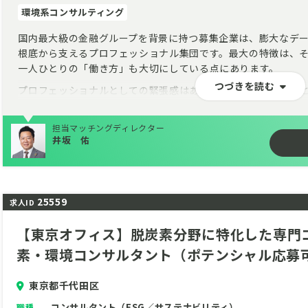
環境系コンサルティング
国内最大級の金融グループを背景に持つ募集企業は、膨大なデー
根底から支えるプロフェッショナル集団です。最大の特徴は、
一人ひとりの「働き方」も大切にしている点にあります。
つづきを読む
プロフェッショナルとしての緊張感はありつつも、他ファーム
っており、これまでご紹介したメンバーの多くが、腰を据えて
グループの総合力を背景とした安定感の中で、一時のプロジェ
担当マッチングディレクター
井坂 佑
を高める仕事に挑む。そんな新しいステージで、知見を活かし
採用ハードルこそ高い企業ですが、どこよりもお勧めしたいコ
ご応募お問い合わせをお待ちしております。
25559
求人ID
【東京オフィス】脱炭素分野に特化した専門コ
素・環境コンサルタント（ポテンシャル応募
東京都千代田区
コンサルタント（ESG／サステナビリティ）
職種