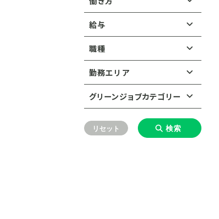
働き方
給与
正社員・契約社員
年収（正社員・契約社員）：
職種
派遣・副業
こだわらない
コンサルタント（ESG／サス
勤務エリア
テナビリティ）
350〜499万円
北海道
グリーンジョブカテゴリー
コンサルタント（建設・環
500〜749万円
境）
東北
北海道すべて
環境汚染の防止
750〜999万円
検索
リセット
エンジニア（機械・電気）
関東
東北すべて
廃棄物をゼロにする循環型社
1,000〜1,499万円
会の実現
エンジニア（建築・土木）
中部
関東すべて
青森県
岩手県
1,500万円以上
水インフラの整備・改善と衛生
エンジニア（環境・化学）
近畿
中部すべて
東京都
神奈川県
問題の解決
秋田県
宮城県
中国
営業・マーケティング
近畿すべて
愛知県
静岡県
埼玉県
千葉県
生物多様性の保全
山形県
福島県
四国
中国すべて
調査・研究員
大阪府
兵庫県