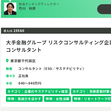
ます。
担当マッチングディレクター
竹川 利彦
本ポジションの醍醐味は、多様なスペシャリストとの「専門性
に挑める点にあります。
インフラエンジニアリングの知見と最先端の政策論を融合させ
素社会」のグランドデザインを描きませんか。
25560
求人ID
あなたの3年以上の実務経験が、未来のレジリエンスを高める確
大手金融グループ リスクコンサルティング企業 
る側で、唯一無二のキャリアを切り拓く志ある方を募集します
コンサルタント
東京都千代田区
コンサルタント（ESG／サステナビリティ）
職種
正社員
働き方
640～840万円
年収
カテゴリ：企業のサステナビリティ経営
カテゴリ：気候変動対策
特徴：英語力を活かす
特徴：女性活躍
特徴：リモートワーク可