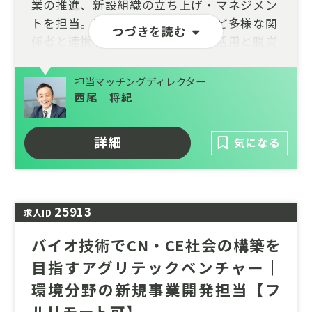
業の推進、新設組織の立ち上げ・マネジメン
トを担当。電力会社や行政機関など多様な関
つづきを読む
係者と連携しながら、電力の有効活用と脱炭
素社会の実現に貢献します。
担当マッチングディレクター
大きな裁量のもと、新たな仕組みづくりや事
西尾 将紀
業成長をリードできる、挑戦機会の豊富な環
境です。
詳細
気になる
25913
求人ID
バイオ技術でCN・CE社会の構築を
目指すアグリテックベンチャー｜
環境分野の新規事業開発担当【フ
ルリモート可】