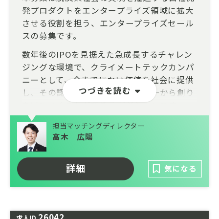
発プロダクトをエンタープライズ領域に拡大
させる役割を担う、エンタープライズセール
スの募集です。
数年後のIPOを見据えた急成長するチャレン
ジングな環境で、クライメートテックカンパ
ニーとして、今までにない価値を社会に提供
つづきを読む
し、その認知やブランディングを一から創り
あげていくことができるポジションです。
大手企業と中長期的に関係を構築しながら提
担当マッチングディレクター
案を行ってきたご経験を活かして、日本企業
高木 広陽
の脱炭素を推進していきませんか？ご応募お
待ちしております。
詳細
気になる
26042
求人ID