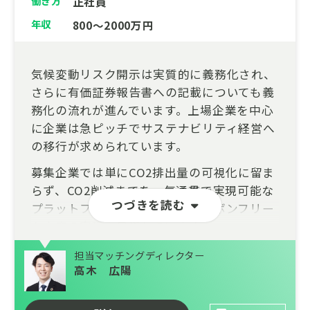
働き方
正社員
年収
800～2000万円
気候変動リスク開示は実質的に義務化され、
さらに有価証券報告書への記載についても義
務化の流れが進んでいます。上場企業を中心
に企業は急ピッチでサステナビリティ経営へ
の移行が求められています。
募集企業では単にCO2排出量の可視化に留ま
らず、CO2削減までを一気通貫で実現可能な
つづきを読む
プラットフォームを提供し、カーボンフリー
な未来の実現を目指しています。
本募集では自社開発システムのフロントエン
担当マッチングディレクター
ド領域のテックリードを担っていただけるエ
高木 広陽
ンジニアを募集します。