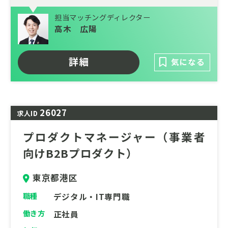
数年後のIPOを見据えた急成長するチャレン
ジングな環境で、クライメートテックカンパ
担当マッチングディレクター
ニーとして、今までにない価値を社会に提供
高木 広陽
し、その認知やブランディングを一から創り
あげていくことができるポジションです。
詳細
気になる
インサイドセールスのご経験をお持ちで、カ
ーボンニュートラルの実現を目指して伴走し
ていただける方のご応募をお待ちしておりま
26027
す。
求人ID
プロダクトマネージャー（事業者
向けB2Bプロダクト）
東京都港区
職種
デジタル・IT専門職
働き方
正社員