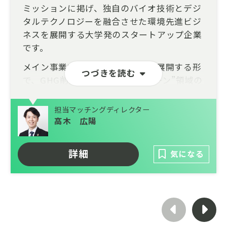
ミッションに掲げ、独自のバイオ技術とデジ
タルテクノロジーを融合させた環境先進ビジ
ネスを展開する大学発のスタートアップ企業
です。
メイン事業であるアグリ事業から展開する形
つづきを読む
で、GHG削減を起点とした“グリーン”領域の
事業も並行して立ち上げ・拡大しています。
担当マッチングディレクター
すでに複数の企業・パートナーと連携した脱
高木 広陽
炭素プロジェクトが立ち上がり始めており、
今後はこれらの取り組みを単発に留めず、産
詳細
気になる
業全体にインパクトを与えるスケールへと引
き上げていくフェーズに入っています。
本ポジションでは、事業のコアメンバーと並
走しながら、脱炭素事業の中核メンバーとし
て事業推進をリードしていただける方を募集