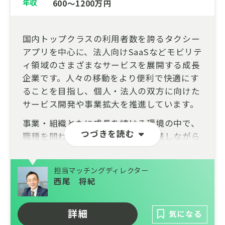
年収
600～1200万円
国内トップクラスの利用者数を誇るタクシー
アプリを中心に、法人向けSaaSなどモビリテ
ィ領域のさまざまなサービスを展開する成長
企業です。人々の移動をより便利で快適にす
ることを目指し、個人・法人の双方に向けた
サービス開発や事業拡大を推進しています。
事業・組織ともに成長を続ける環境の中で、
つづきを読む
職種を問わず幅広いメンバーと連携しながら
業務を進めることができ、一人ひとりが裁量
を持って挑戦できる風土が魅力です。社会課
担当マッチングディレクター
題の解決につながるサービスに携わりなが
西尾 将紀
ら、自身の専門性やキャリアの幅を広げたい
方におすすめの企業です。
詳細
気になる