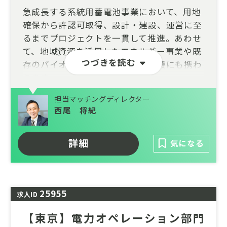
急成長する系統用蓄電池事業において、用地
確保から許認可取得、設計・建設、運営に至
るまでプロジェクトを一貫して推進。あわせ
て、地域資源を活用したエネルギー事業や既
つづきを読む
存のバイオマス発電事業の運営支援にも携わ
ります。
大きな裁量のもと、脱炭素社会の実現と地域
担当マッチングディレクター
活性化の両立に挑戦できる環境です。将来的
西尾 将紀
には事業責任者やマネジメントポジションへ
のキャリアアップも目指せます。
詳細
気になる
25955
求人ID
【東京】電力オペレーション部門