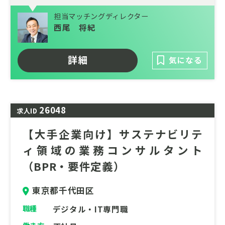
でを一貫して手掛けています。長年培ってき
担当マッチングディレクター
た技術力を基盤に、自治体や民間企業の課題
西尾 将紀
解決を支え、循環型社会の実現と持続可能な
エネルギー利用に貢献しています。
詳細
気になる
近年は、再生可能エネルギーの活用やCO?排
出量の削減、既存設備の高度化・長寿命化な
ど、社会的ニーズの高い分野にも積極的に取
り組んでおり、環境負荷の低減と社会インフ
26048
求人ID
ラの維持・発展を支える事業を幅広く展開し
ています。社会に欠かせないインフラを支え
【大手企業向け】サステナビリテ
ながら、環境・エネルギー分野の最前線で専
ィ領域の業務コンサルタント
門性を磨き、長期的なキャリアを築ける環境
（BPR・要件定義）
です。
東京都千代田区
職種
デジタル・IT専門職