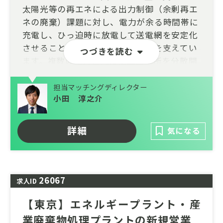
太陽光等の再エネによる出力制御（余剰再エ
ネの廃棄）課題に対し、電力が余る時間帯に
充電し、ひっ迫時に放電して送電網を安定化
させることで再エネの主力電源化を支えてい
つづきを読む
ます。複数の電力管内に高圧蓄電所を分散開
発し、複数の運用パートナーのAI技術や取引
精度を実地で比較検証しながら、自社運用の
担当マッチングディレクター
小田 淳之介
内製化と脱炭素の社会実装を推進していま
す。
詳細
気になる
26067
求人ID
【東京】エネルギープラント・産
業廃棄物処理プラントの新規営業