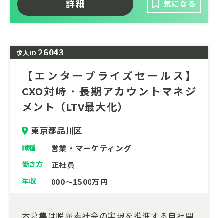
詳細
数年後のIPOを見据えた急成長するチャレン
気になる
ジングな環境で、システム開発を通じてサス
テナビリティ領域の課題解決に貢献できるポ
ジションです。
26043
求人ID
テックリードとしてフロントエンド領域をリ
ードいただける方のご応募をお待ちしており
【エンタープライズセールス】
ます。
CXO対峙・長期アカウントマネジ
メント（LTV最大化）
東京都品川区
職種
営業・マーケティング
働き方
正社員
年収
800～1500万円
本募集は脱炭素社会の実現を推進する自社開