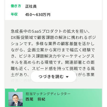
働き方
正社員
年収
450～630万円
急成長中のSaaSプロダクトの拡大を担い、
DX販促領域で顧客課題の解決に携われるポジ
ションです。多様な業界の顧客基盤を活かし
ながら、企画立案から実行まで幅広く経験で
き、ビジネス課題解決力やマーケティングス
キルを高められる環境です。関連部署との距
離も近く、スピード感を持って挑戦できる風
土があり、自らアイデアを発信しながら事業
つづきを読む
成長に貢献したい方におすすめです。
担当マッチングディレクター
西尾 将紀