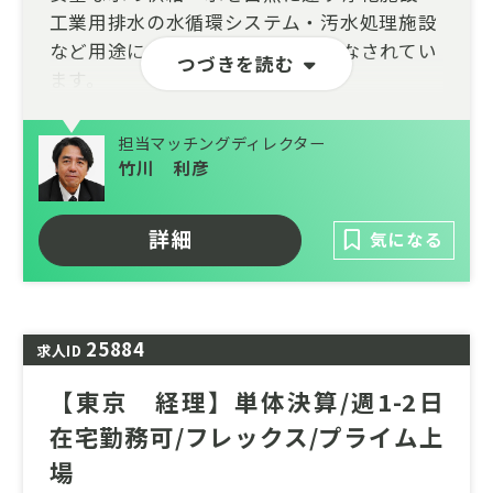
工業用排水の水循環システム・汚水処理施設
など用途に合わせた様々な運用がなされてい
つづきを読む
ます。
設計・施工・運用・メンテナンスまで一貫し
担当マッチングディレクター
て対応できる総合力を武器に、自然や環境に
竹川 利彦
配慮された建設施工、革新的な水処理技術の
研究開発、耐震性に優れた鋼管製造の加工技
術を持ち、安心・安全な水利用を約束しま
詳細
気になる
す。
25884
求人ID
【東京 経理】単体決算/週1-2日
在宅勤務可/フレックス/プライム上
場