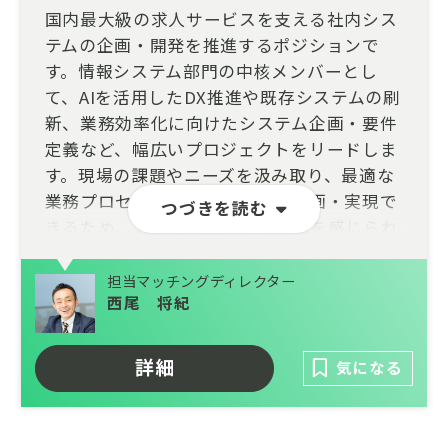
国内最大級の求人サービスを支える社内シス
テムの企画・開発を推進するポジションで
す。情報システム部門の中核メンバーとし
て、AIを活用したDX推進や既存システムの刷
新、業務効率化に向けたシステム企画・要件
定義など、幅広いプロジェクトをリードしま
す。現場の課題やニーズを汲み取り、最適な
業務プロセスやシステムを自ら企画・実現で
つづきを読む
きるため、大きな裁量とやりがいを感じられ
る環境です。
担当マッチングディレクター
西尾 将紀
詳細
気になる