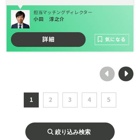
単体決算に加え、事業計画や管理会計、開示
担当マッチングディレクター
業務など経営に近い業務にも携わることがで
小田 淳之介
きるポジションです。将来的には連結決算や
財務、海外勤務など幅広いキャリアパスが用
詳細
気になる
意されており、経理としてスキルの幅を広げ
ながら長期的に成長できる環境です。
1
2
3
4
5
絞り込み検索