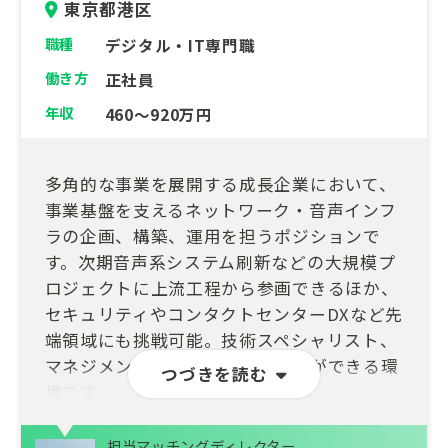
東京都港区
職種
デジタル・IT専門職
働き方
正社員
年収
460～920万円
多角的な事業を展開する成長企業において、
事業基盤を支えるネットワーク・音声インフ
ラの企画、構築、運用を担うポジションで
す。次期音声系システム刷新などの大規模プ
ロジェクトに上流工程から参画できるほか、
セキュリティやコンタクトセンターDXなど先
端領域にも挑戦可能。技術スペシャリスト、
マネジメント双方のキャリア形成ができる環
つづきを読む
境です。
担当マッチングディレクター