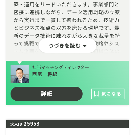
築・運用をリードいただきます。事業部門と
密接に連携しながら、データ活用戦略の立案
から実行まで一貫して携われるため、技術力
とビジネス視点の双方を磨ける環境です。最
新のデータ技術に触れながら大きな裁量を持
って挑戦でき、将来的にはデータ戦略やシス
つづきを読む
テム企画を担う管理職、さらには組織全体の
DX推進を牽引するポジションへのキャリア
アップも期待できます。
担当マッチングディレクター
西尾 将紀
詳細
気になる
25953
求人ID