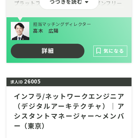
つづきを読む
プラットフォームを提供し、カーボンフリー
な未来の実現を目指しています。
本募集では自社開発システムのフロントエン
担当マッチングディレクター
ド領域のテックリードを担っていただけるエ
高木 広陽
ンジニアを募集します。
詳細
数年後のIPOを見据えた急成長するチャレン
気になる
ジングな環境で、システム開発を通じてサス
テナビリティ領域の課題解決に貢献できるポ
ジションです。
26005
求人ID
テックリードとしてフロントエンド領域をリ
ードいただける方のご応募をお待ちしており
インフラ/ネットワークエンジニア
ます。
（デジタルアーキテクチャ）｜ア
シスタントマネージャー～メンバ
ー（東京）