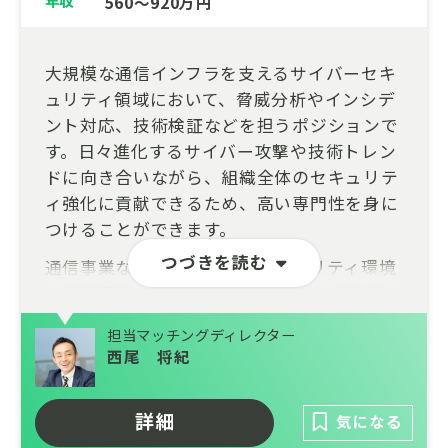
年収
560～920万円
大規模な通信インフラを支えるサイバーセキ
ュリティ領域において、脅威分析やインシデ
ント対応、技術検証などを担うポジションで
す。日々進化するサイバー攻撃や技術トレン
ドに向き合いながら、組織全体のセキュリテ
ィ強化に貢献できるため、高い専門性を身に
つけることができます。
つづきを読む
通信事業ならではの高度なセキュリティ環境
で実践経験を積めるほか、DX推進に伴う先
進技術の活用にも関与可能です。将来的には
担当マッチングディレクター
セキュリティ領域のスペシャリストとして専
西尾 将紀
門性を深めるだけでなく、戦略立案や組織横
断プロジェクトを担う中核人材としての活躍
詳細
気になる
も期待されています。