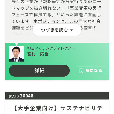
多くの企業が「戦略策定から実行までのロー
ドマップを描き切れない」「事業変革の実行
フェーズで停滞する」といった課題に直面し
ています。本ポジションは、この巨大な社会
課題をビジネスの視点から解決する変革の
つづきを読む
「設計者」です。
クライアントの本質的な課題を特定し、「何
担当マッチングディレクター
を、どう変えるか」を自ら描き、その実行ま
宮村 拓也
でをドライブできる。戦略立案に留まらず、
変革の手応えをダイレクトに感じられる、極
詳細
気になる
めて裁量の大きな役割をお任せします。
コンサルタント未経験の方でも、実務を通じ
てキャッチアップしていただくため挑戦可能
です。
26048
求人ID
【大手企業向け】サステナビリテ