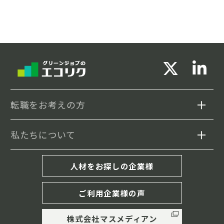
転職をお考えの方
私たちについて
求人検索
セミナー情報
エコリクについて
人材をお探しの企業様
転職事例
転職成功までの流れ
ご利用企業様の声
履歴書・職務経歴書の書き方
株式会社マスメディアン
キャリア相談(MD紹介)