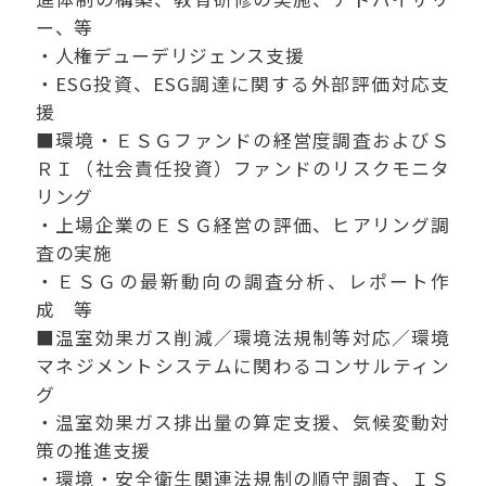
ー、等
・人権デューデリジェンス支援
・ESG投資、ESG調達に関する外部評価対応支
援
■環境・ＥＳＧファンドの経営度調査およびＳ
ＲＩ（社会責任投資）ファンドのリスクモニタ
リング
・上場企業のＥＳＧ経営の評価、ヒアリング調
査の実施
・ＥＳＧの最新動向の調査分析、レポート作
成 等
■温室効果ガス削減／環境法規制等対応／環境
マネジメントシステムに関わるコンサルティン
グ
・温室効果ガス排出量の算定支援、気候変動対
策の推進支援
・環境・安全衛生関連法規制の順守調査、ＩＳ