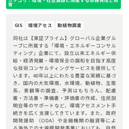
カテゴリ：環境・社会課題に関連する情報発信と教
育
GIS
環境アセス
動植物調査
同社は【東証プライム】グローバル企業グル
ープに所属する「環境・エネルギーコンサル
ティング」企業にて、設立以来エネルギー供
給・経済発展・環境保全の調和を目指す高度
な技術コンサルティングサービスを提供して
います。40年以上にわたる豊富な実績に基づ
き、国内の大気環境、水環境、動植物、生態
系、景観等の調査、予測はもちろん、配慮
書・方法書・準備書・評価書の作成、住民説
明会等のサポートなど、環境アセスメント手
続きを広く支援してきています。また、政府
開発援助 （ODA）や金融機関の融資等によ
る海外での大規模開発事業においても、自然