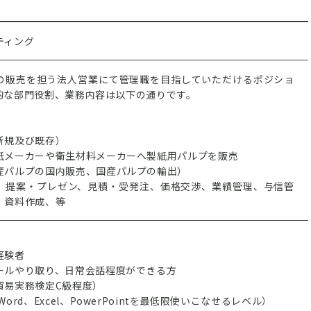
ティング
の販売を担う法人営業にて管理職を目指していただけるポジショ
的な部門役割、業務内容は以下の通りです。
新規及び既存）
紙メーカーや衛生材料メーカーへ製紙用パルプを販売
産パルプの国内販売、国産パルプの輸出）
、提案・プレゼン、見積・受発注、価格交渉、業績管理、与信管
、資料作成、等
経験者
ールやり取り、日常会話程度ができる方
貿易実務検定C級程度）
ord、Excel、PowerPointを最低限使いこなせるレベル）