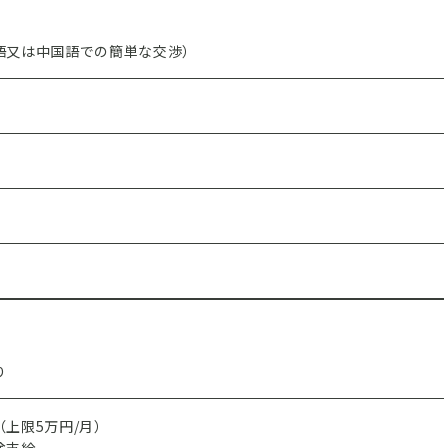
語又は中国語での簡単な交渉）
回
回
り
上限5万円/月）