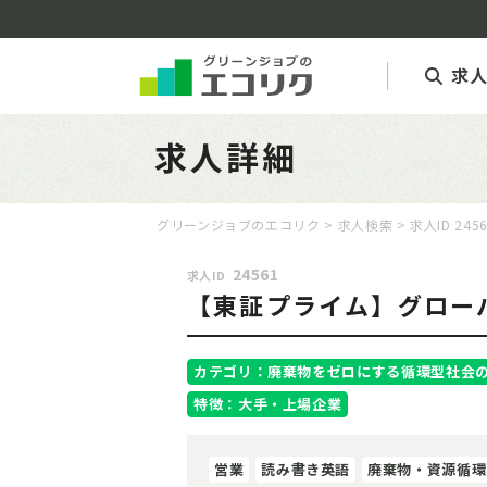
求
求人詳細
グリーンジョブのエコリク
>
求人検索
> 求人ID 245
24561
求人ID
【東証プライム】グローバ
カテゴリ：廃棄物をゼロにする循環型社会
特徴：大手・上場企業
営業
読み書き英語
廃棄物・資源循環