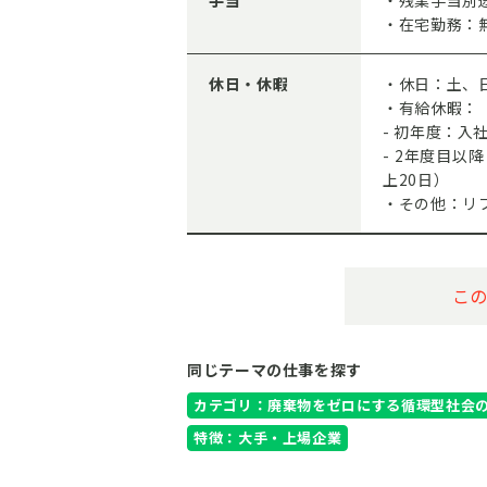
手当
・残業手当別
・在宅勤務：
休日・休暇
・休日：土、
・有給休暇：
- 初年度：入
- 2年度目以
上20日）
・その他：リ
こ
同じテーマの仕事を探す
カテゴリ：廃棄物をゼロにする循環型社会
特徴：大手・上場企業