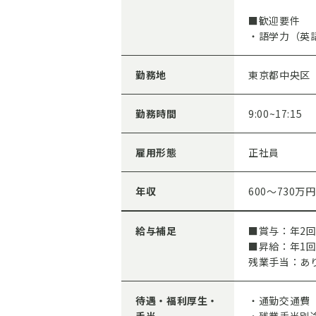
■歓迎要件
・語学力（英
勤務地
東京都中央区
勤務時間
9:00~17:15
雇用形態
正社員
年収
600～730万円
給与補足
■賞与：年2
■昇給：年1
残業手当：あ
待遇・福利厚生・
・通勤交通費（