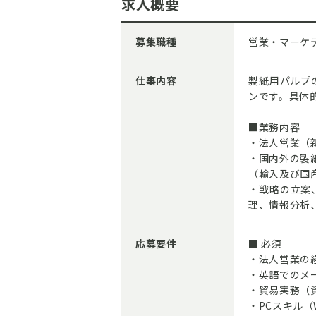
求人概要
募集職種
営業・マーケ
仕事内容
製紙用パルプ
ンです。具体
■業務内容
・法人営業（
・国内外の製
（輸入及び国
・戦略の立案
理、情報分析
応募要件
■ 必須
・法人営業の
・英語でのメ
・貿易実務（
・PCスキル（W