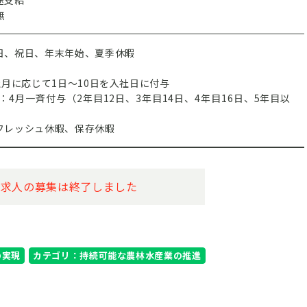
途支給
無
日、祝日、年末年始、夏季休暇
社月に応じて1日～10日を入社日に付与
降：4月一斉付与（2年目12日、3年目14日、4年目16日、5年目以
フレッシュ休暇、保存休暇
の求人の募集は終了しました
の実現
カテゴリ：持続可能な農林水産業の推進