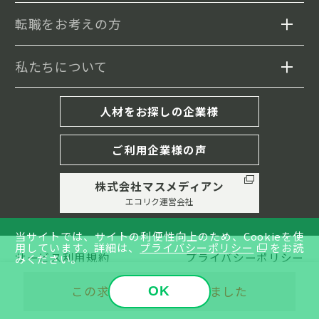
転職をお考えの方
私たちについて
求人検索
セミナー情報
エコリクについて
人材をお探しの企業様
転職事例
転職成功までの流れ
ご利用企業様の声
履歴書・職務経歴書の書き方
株式会社マスメディアン
キャリア相談(MD紹介)
エコリク運営会社
コラム
グリーンジョブとは
当サイトでは、サイトの利便性向上のため、Cookieを使
用しています。
詳細は、
プライバシーポリシー
をお読
サービス利用規約
プライバシーポリシー
みください。
イベントレポート
よくあるご質問
© Copyright © 2001-2026 MASSMEDIAN Co., Ltd. All
この求人の募集は終了しました
OK
Rights Reserved.
お問い合わせ