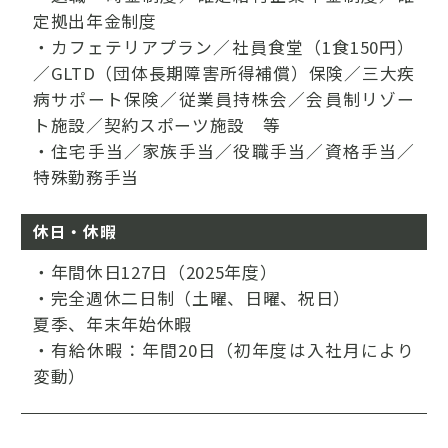
定拠出年金制度
・カフェテリアプラン／社員食堂（1食150円）
／GLTD（団体長期障害所得補償）保険／三大疾
病サポート保険／従業員持株会／会員制リゾー
ト施設／契約スポーツ施設 等
・住宅手当／家族手当／役職手当／資格手当／
特殊勤務手当
休日・休暇
・年間休日127日（2025年度）
・完全週休二日制（土曜、日曜、祝日）
夏季、年末年始休暇
・有給休暇：年間20日（初年度は入社月により
変動）