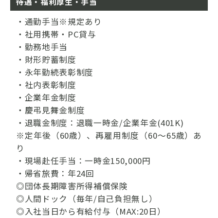
待遇・福利厚生・手当
・通勤手当※規定あり
・社用携帯・PC貸与
・勤務地手当
・財形貯蓄制度
・永年勤続表彰制度
・社内表彰制度
・企業年金制度
・慶弔見舞金制度
・退職金制度：退職一時金/企業年金(401K)
※定年後（60歳）、再雇用制度（60～65歳）あ
り
・現場赴任手当：一時金150,000円
・帰省旅費：年24回
◎団体長期障害所得補償保険
◎人間ドック（毎年/自己負担無し）
◎入社当日から有給付与（MAX:20日）