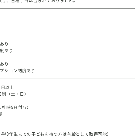
賞与、各種手当は含まれておりません。
給あり
制度あり
度あり
オプション制度あり
2日以上
日制（土・日）
入社時5日付与）
暇
小学3年生までの子どもを持つ方は有給として取得可能）