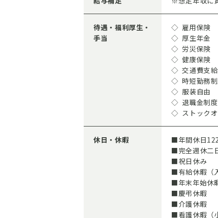
給与補足
※想定年収に
待遇・福利厚生・
◇ 雇用保険
手当
◇ 厚生年金
◇ 労災保険
◇ 健康保険
◇ 交通費支
◇ 時短勤務
◇ 服装自由
◇ 退職金制
◇ ストック
休日・休暇
■年間休日12
■完全週休二
■祝日休み
■有給休暇（
■年末年始休
■慶弔休暇
■介護休暇
■看護休暇（