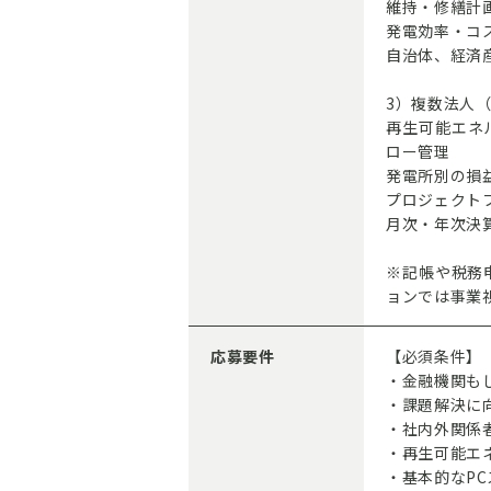
維持・修繕計
発電効率・コ
自治体、経済
3）複数法人（
再生可能エネ
ロー管理
発電所別の損
プロジェクト
月次・年次決
※記帳や税務
ョンでは事業
応募要件
【必須条件】
・金融機関も
・課題解決に
・社内外関係
・再生可能エ
・基本的なPCス