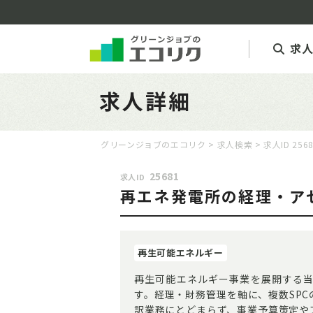
求
求人詳細
グリーンジョブのエコリク
>
求人検索
> 求人ID 256
25681
求人ID
再エネ発電所の経理・ア
再生可能エネルギー
再生可能エネルギー事業を展開する
す。経理・財務管理を軸に、複数SP
訳業務にとどまらず、事業予算策定や