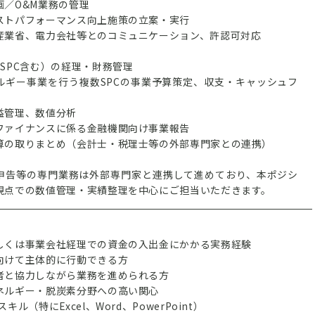
画／O&M業務の管理
ストパフォーマンス向上施策の立案・実行
産業省、電力会社等とのコミュニケーション、許認可対応
SPC含む）の経理・財務管理
ルギー事業を行う複数SPCの事業予算策定、収支・キャッシュフ
益管理、数値分析
ファイナンスに係る金融機関向け事業報告
算の取りまとめ（会計士・税理士等の外部専門家との連携）
申告等の専門業務は外部専門家と連携して進めており、本ポジシ
視点での数値管理・実績整理を中心にご担当いただきます。
しくは事業会社経理での資金の入出金にかかる実務経験
向けて主体的に行動できる方
者と協力しながら業務を進められる方
ネルギー・脱炭素分野への高い関心
キル（特にExcel、Word、PowerPoint）