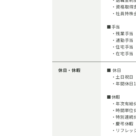
・退職金制
・資格取得
・社員持株会
■手当
・残業手当
・通勤手当
・住宅手当（
・在宅手当
休日・休暇
■ 休日
・土日祝日
・年間休日1
■休暇
・年次有給休
・時間単位
・特別連続
・慶弔休暇
・リフレッシ