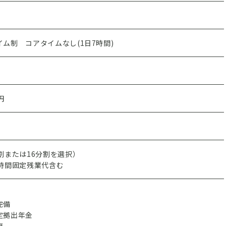
ム制 コアタイムなし(1日7時間)
円
割または16分割を選択）
0時間固定残業代含む
完備
定拠出年金