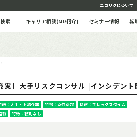
エコリクについて
人検索
キャリア相談(MD紹介)
セミナー情報
転
94
充実】大手リスクコンサル |インシデン
特徴：大手・上場企業
特徴：女性活躍
特徴：フレックスタイム
度有
特徴：転勤なし