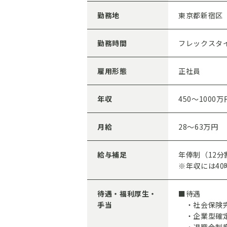
勤務地
東京都新宿区
勤務時間
フレックスタイ
雇用形態
正社員
年収
450～1000万
月給
28～63万円
給与補足
年俸制（12分
※年収には4
待遇・福利厚生・
■待遇
手当
・社会保険
・企業型確