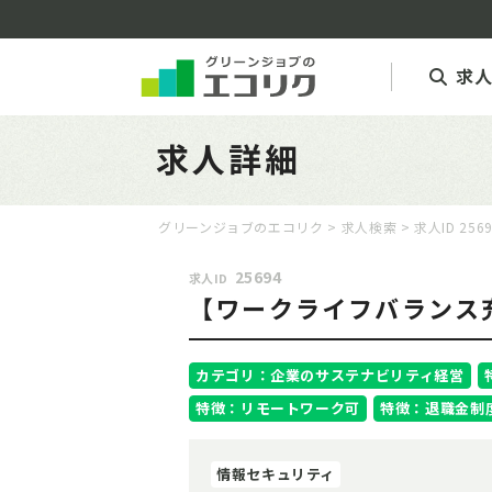
求
求人詳細
グリーンジョブのエコリク
>
求人検索
> 求人ID 256
25694
求人ID
【ワークライフバランス
カテゴリ：企業のサステナビリティ経営
特徴：リモートワーク可
特徴：退職金制
情報セキュリティ