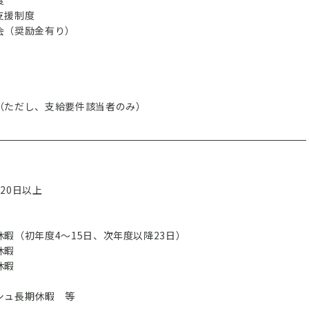
度
支援制度
（奨励金有り）
ただし、支給要件該当者のみ）
20日以上
暇（初年度4～15日、次年度以降23日）
休暇
休暇
ュ長期休暇 等