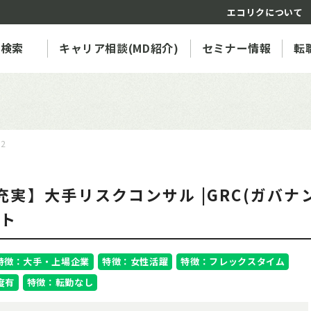
エコリクについて
人検索
キャリア相談(MD紹介)
セミナー情報
転
22
実】大手リスクコンサル |GRC(ガバ
ント
特徴：大手・上場企業
特徴：女性活躍
特徴：フレックスタイム
度有
特徴：転勤なし