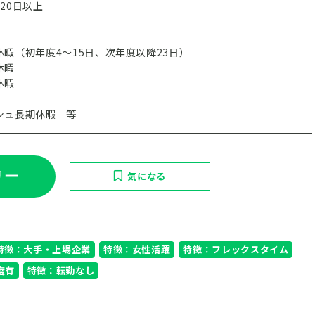
20日以上
暇（初年度4～15日、次年度以降23日）
休暇
休暇
ュ長期休暇 等
リー
気になる
特徴：大手・上場企業
特徴：女性活躍
特徴：フレックスタイム
度有
特徴：転勤なし