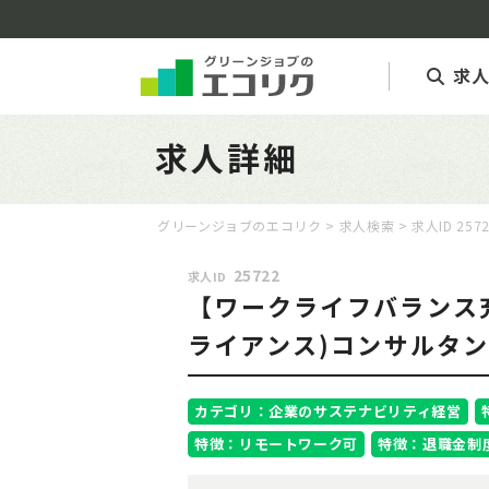
求
求人詳細
グリーンジョブのエコリク
>
求人検索
> 求人ID 257
25722
求人ID
【ワークライフバランス充
ライアンス)コンサルタ
カテゴリ：企業のサステナビリティ経営
特徴：リモートワーク可
特徴：退職金制