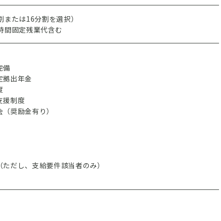
割または16分割を選択）
0時間固定残業代含む
完備
定拠出年金
度
支援制度
（奨励金有り）
ただし、支給要件該当者のみ）