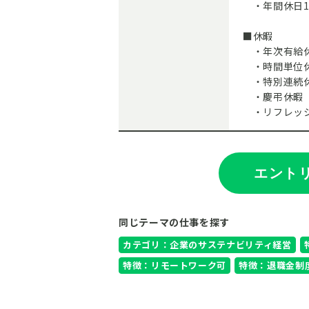
・年間休日1
■休暇
・年次有給休
・時間単位
・特別連続
・慶弔休暇
・リフレッシ
エント
同じテーマの仕事を探す
カテゴリ：企業のサステナビリティ経営
特徴：リモートワーク可
特徴：退職金制