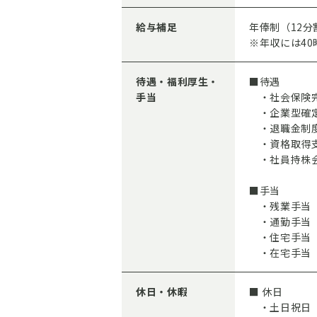
給与補足
年俸制（12分
※年収には4
待遇・福利厚生・
■待遇
手当
・社会保険
・企業型確
・退職金制
・資格取得
・社員持株会
■手当
・残業手当
・通勤手当
・住宅手当（
・在宅手当
休日・休暇
■ 休日
・土日祝日