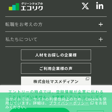
転職をお考えの方
私たちについて
求人検索
セミナー情報
エコリクについて
人材をお探しの企業様
転職事例
転職成功までの流れ
ご利用企業様の声
履歴書・職務経歴書の書き方
株式会社マスメディアン
キャリア相談(MD紹介)
エコリク運営会社
エントリーの時点では、登録情報が企業に伝わる
コラム
グリーンジョブとは
ことはございません。
お気軽にエントリーしてく
当サイトでは、サイトの利便性向上のため、Cookieを使
ださい。
用しています。
詳細は、
プライバシーポリシー
をお読
サービス利用規約
プライバシーポリシー
みください。
イベントレポート
よくあるご質問