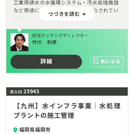
工業用排水の水循環システム・汚水処理施設
など用途に合わせた様々な運用がなされてい
つづきを読む
ます。
設計・施工・運用・メンテナンスまで一貫し
担当マッチングディレクター
て対応できる総合力を武器に、自然や環境に
竹川 利彦
配慮された建設施工、革新的な水処理技術の
研究開発、耐震性に優れた鋼管製造の加工技
術を持ち、安心・安全な水利用を約束しま
詳細
気になる
す。
25943
求人ID
【九州】水インフラ事業｜水処理
プラントの施工管理
福岡県福岡市