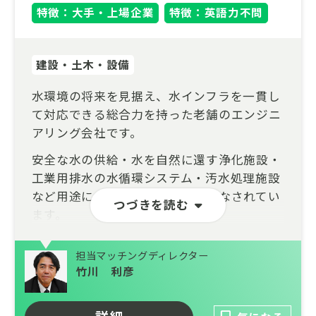
特徴：大手・上場企業
特徴：英語力不問
建設・土木・設備
水環境の将来を見据え、水インフラを一貫し
て対応できる総合力を持った老舗のエンジニ
アリング会社です。
安全な水の供給・水を自然に還す浄化施設・
工業用排水の水循環システム・汚水処理施設
など用途に合わせた様々な運用がなされてい
つづきを読む
ます。
設計・施工・運用・メンテナンスまで一貫し
担当マッチングディレクター
て対応できる総合力を武器に、自然や環境に
竹川 利彦
配慮された建設施工、革新的な水処理技術の
研究開発、耐震性に優れた鋼管製造の加工技
術を持ち、安心・安全な水利用を約束しま