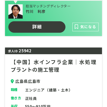
設計・施工・運用・メンテナンスまで一貫し
担当マッチングディレクター
て対応できる総合力を武器に、自然や環境に
竹川 利彦
配慮された建設施工、革新的な水処理技術の
研究開発、耐震性に優れた鋼管製造の加工技
術を持ち、安心・安全な水利用を約束しま
詳細
気になる
す。
25942
求人ID
【中国】水インフラ企業｜水処理
プラントの施工管理
広島県広島市
職種
エンジニア（建築・土木）
働き方
正社員
年収
550～910万円