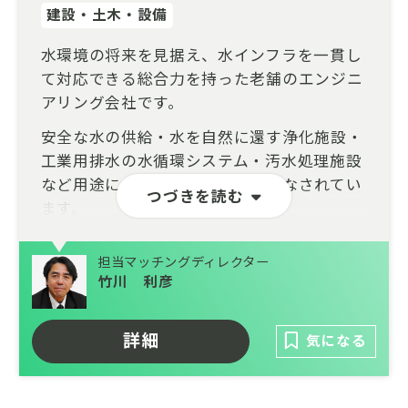
建設・土木・設備
水環境の将来を見据え、水インフラを一貫し
て対応できる総合力を持った老舗のエンジニ
アリング会社です。
安全な水の供給・水を自然に還す浄化施設・
工業用排水の水循環システム・汚水処理施設
など用途に合わせた様々な運用がなされてい
つづきを読む
ます。
設計・施工・運用・メンテナンスまで一貫し
担当マッチングディレクター
て対応できる総合力を武器に、自然や環境に
竹川 利彦
配慮された建設施工、革新的な水処理技術の
研究開発、耐震性に優れた鋼管製造の加工技
術を持ち、安心・安全な水利用を約束しま
詳細
気になる
す。