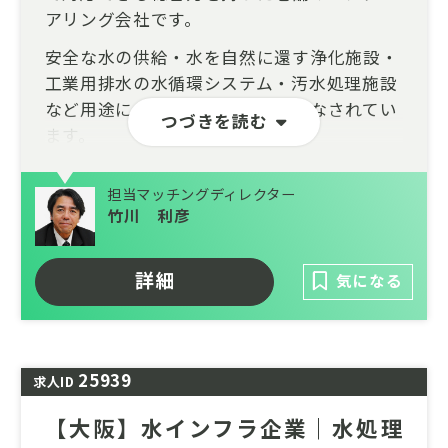
アリング会社です。
安全な水の供給・水を自然に還す浄化施設・
工業用排水の水循環システム・汚水処理施設
など用途に合わせた様々な運用がなされてい
つづきを読む
ます。
設計・施工・運用・メンテナンスまで一貫し
担当マッチングディレクター
て対応できる総合力を武器に、自然や環境に
竹川 利彦
配慮された建設施工、革新的な水処理技術の
研究開発、耐震性に優れた鋼管製造の加工技
術を持ち、安心・安全な水利用を約束しま
詳細
気になる
す。
25939
求人ID
【大阪】水インフラ企業｜水処理