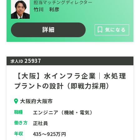
担当マッチングディレクター
て対応できる総合力を武器に、自然や環境に
竹川 利彦
配慮された建設施工、革新的な水処理技術の
研究開発、耐震性に優れた鋼管製造の加工技
術を持ち、安心・安全な水利用を約束しま
詳細
気になる
す。
25937
求人ID
【大阪】水インフラ企業｜水処理
プラントの設計（即戦力採用）
大阪府大阪市
職種
エンジニア（機械・電気）
働き方
正社員
年収
435～925万円