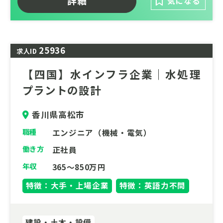
詳細
気になる
す。
25936
求人ID
【四国】水インフラ企業｜水処理
プラントの設計
香川県高松市
職種
エンジニア（機械・電気）
働き方
正社員
年収
365～850万円
特徴：大手・上場企業
特徴：英語力不問
建設・土木・設備