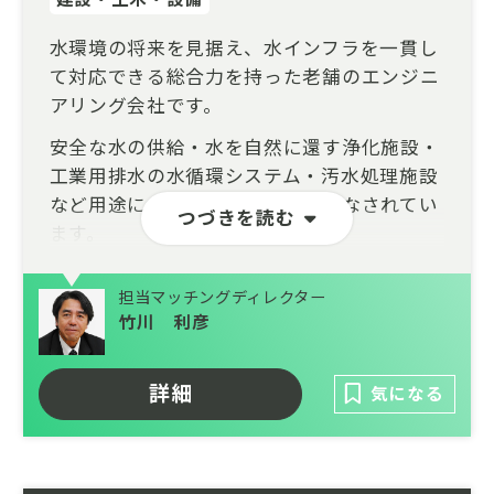
水環境の将来を見据え、水インフラを一貫し
て対応できる総合力を持った老舗のエンジニ
アリング会社です。
安全な水の供給・水を自然に還す浄化施設・
工業用排水の水循環システム・汚水処理施設
など用途に合わせた様々な運用がなされてい
つづきを読む
ます。
設計・施工・運用・メンテナンスまで一貫し
担当マッチングディレクター
て対応できる総合力を武器に、自然や環境に
竹川 利彦
配慮された建設施工、革新的な水処理技術の
研究開発、耐震性に優れた鋼管製造の加工技
術を持ち、安心・安全な水利用を約束しま
詳細
気になる
す。