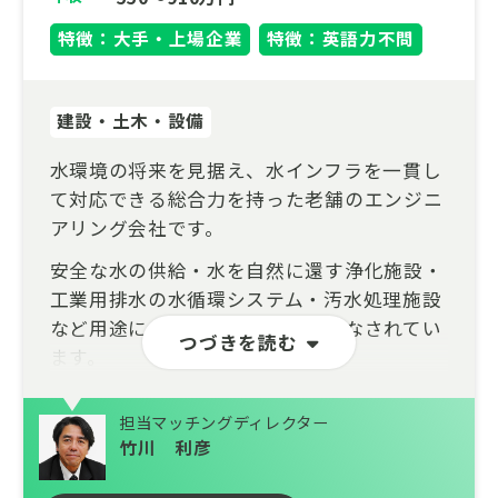
特徴：大手・上場企業
特徴：英語力不問
建設・土木・設備
水環境の将来を見据え、水インフラを一貫し
て対応できる総合力を持った老舗のエンジニ
アリング会社です。
安全な水の供給・水を自然に還す浄化施設・
工業用排水の水循環システム・汚水処理施設
など用途に合わせた様々な運用がなされてい
つづきを読む
ます。
設計・施工・運用・メンテナンスまで一貫し
担当マッチングディレクター
て対応できる総合力を武器に、自然や環境に
竹川 利彦
配慮された建設施工、革新的な水処理技術の
研究開発、耐震性に優れた鋼管製造の加工技