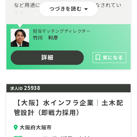
など用途に合わせた様々な運用がなされてい
つづきを読む
ます。
設計・施工・運用・メンテナンスまで一貫し
担当マッチングディレクター
て対応できる総合力を武器に、自然や環境に
竹川 利彦
配慮された建設施工、革新的な水処理技術の
研究開発、耐震性に優れた鋼管製造の加工技
術を持ち、安心・安全な水利用を約束しま
詳細
気になる
す。
25938
求人ID
【大阪】水インフラ企業｜土木配
管設計（即戦力採用）
大阪府大阪市