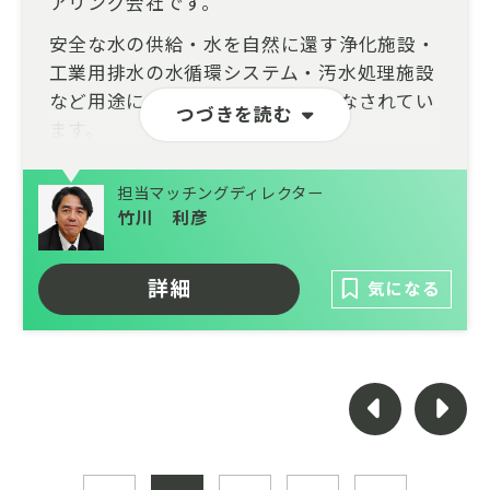
アリング会社です。
安全な水の供給・水を自然に還す浄化施設・
工業用排水の水循環システム・汚水処理施設
など用途に合わせた様々な運用がなされてい
つづきを読む
ます。
設計・施工・運用・メンテナンスまで一貫し
担当マッチングディレクター
て対応できる総合力を武器に、自然や環境に
竹川 利彦
配慮された建設施工、革新的な水処理技術の
研究開発、耐震性に優れた鋼管製造の加工技
術を持ち、安心・安全な水利用を約束しま
詳細
気になる
す。