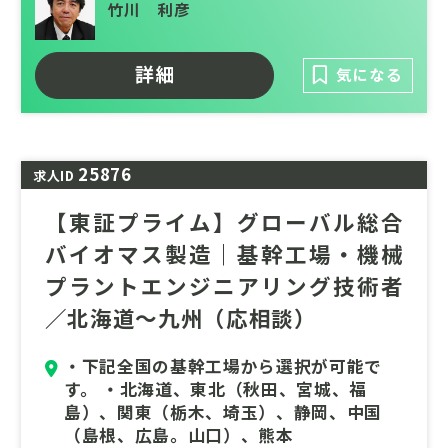
竹川 利彦
度化は、業界が直面する最大の課題です。
本ポジションのミッションは、IoTなどのDX
詳細
気になる
技術を導入したスマートな保全体制へのシフ
トを主導し、環境対応型設備への更新や設計
を技術面から牽引すること。ベテランのノウ
ハウを次世代へ承継しながら、持続可能な工
25876
求人ID
場づくりを具現化するダイナミズムを実感で
【東証プライム】グローバル総合
きます。
バイオマス製造｜基幹工場・機械
24時間稼働を支える高い技術力を身につけ、
プラントエンジニアリング技術者
社会に不可欠な素材の安定供給と地球環境へ
の貢献を同時に叶える、社会的意義の大きな
／北海道～九州（応相談）
挑戦です。あなたの設計とメンテナンスのス
キルで、次世代のグリーンプラントを支えて
・下記全国の基幹工場から選択が可能で
いただけませんでしょうか。
す。 ・北海道、東北（秋田、宮城、福
島）、関東（栃木、埼玉）、静岡、中国
勤務地は現在「北海道、東北（秋田、宮城、
（島根、広島。山口）、熊本