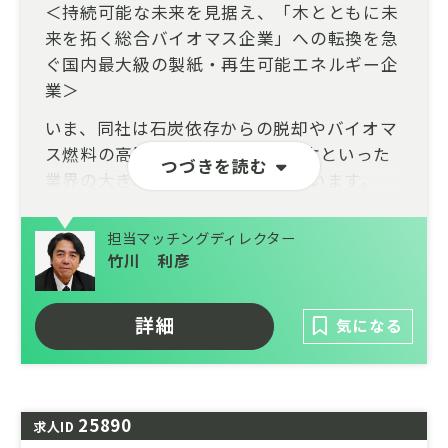
＜持続可能な未来を見据え、「木とともに未
来を拓く総合バイオマス企業」への転換を急
ぐ国内最大級の製紙・再生可能エネルギー企
業＞
いま、同社は石炭依存からの脱却やバイオマ
ス燃料の高騰、FIT制度からの自立といった
つづきを読む
業界の大きな転換期に立たされています。
この課題を突破するため、国内最大級の発電
担当マッチングディレクター
インフラと独自の調達網を駆使し、グループ
竹川 利彦
内発電事業の運営からPPAなどの新たな販売
戦略立案、さらには持続可能な新規燃料開発
までを主導するポジションにて増員を図りま
詳細
気になる
す。
技術研究開発部門が培う「エリートツリー」
やデジタル技術と融合し、市場のボラティリ
25890
求人ID
ティに負けない強靭な「地産地消・エネルギ