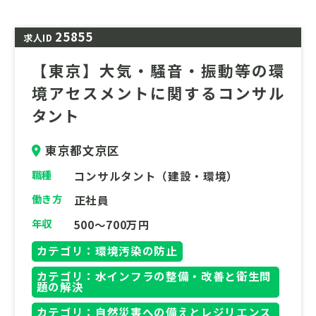
面から具現化する、まさに「総合バイオマス
企業」への転換期を支える中核。24時間稼働
25855
を支える高い社会的貢献度を実感しながら、
求人ID
持続可能なモノづくりの土台を築く、次世代
【東京】大気・騒音・振動等の環
のエンジニアを求めています。
境アセスメントに関するコンサル
勤務地は現在「北海道、東北（秋田、宮城、
タント
福島）、関東（栃木、埼玉）、静岡、中国
（島根、広島。山口）、熊本」から選択が可
東京都文京区
能です。
職種
コンサルタント（建設・環境）
働き方
正社員
年収
500～700万円
カテゴリ：環境汚染の防止
カテゴリ：水インフラの整備・改善と衛生問
題の解決
カテゴリ：自然災害への備えとレジリエンス