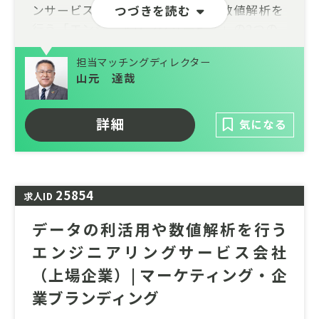
ンサービス」、データの利活用や数値解析を
つづきを読む
行う「エンジニアリングサービス」の2つの
サービスを軸に永続性のある事業展開を目指
担当マッチングディレクター
しています。
山元 達哉
特徴としては
様々なソリューションを提供することでクラ
詳細
気になる
イアントの問題解決を実現しています。
エンドユーザーから直接受注、もしくは最も
近いところでソフトウェア開発や環境解析の
25854
求人ID
事業を展開しています。
データの利活用や数値解析を行う
技術者の派遣や労働の提供ではなく、社内で
設計や開発を一貫して行っています。
エンジニアリングサービス会社
（上場企業）| マーケティング・企
社員同士が近い距離で業務しており、お互い
に切磋琢磨しながら能力を高めあっていま
業ブランディング
す。