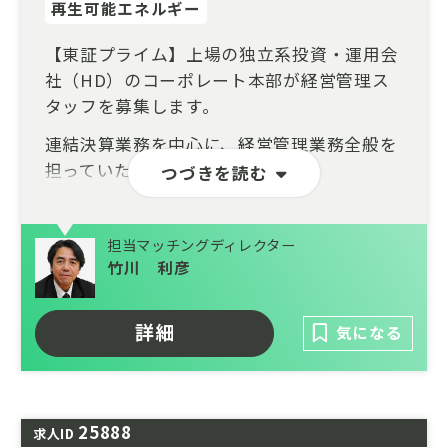
再生可能エネルギー
【東証プライム】上場の独立系投資・運用会
社（HD）のコーポレート本部が経営管理ス
タッフを募集します。
連結決算業務を中心に、経営管理業務全般を
担っていただきます。
つづきを読む
国内外グループ会社を含む連結決算業務に加
え、取締役会向け資料作成や予算管理、IR業
担当マッチングディレクター
務など、経営に近い立場で幅広い業務に携わ
竹川 利彦
ることができます。
単なる経理担当ではなく、グループ経営を支
詳細
気になる
える中核メンバーとして活躍いただくことが
期待されるポジションです。
25888
求人ID