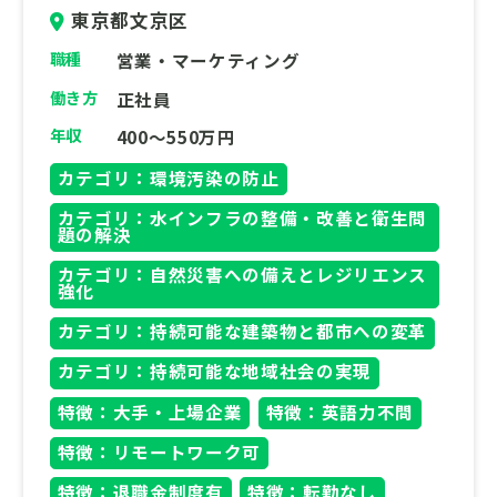
東京都文京区
魅力として
職種
営業・マーケティング
「カーボンニュートラルな社会の実現」、そ
働き方
正社員
して「わたしたちの快適な生活環境を維持」
するために、将来の人口構造や環境に合わせ
年収
400～550万円
た適切なまちづくりの支援を行っています。
カテゴリ：環境汚染の防止
身近な生活環境や自然環境の将来予測、そし
て人流位置情報ビックデータを活用した未来
カテゴリ：水インフラの整備・改善と衛生問
題の解決
予測は、これからの我々の生活をより快適に
変化させてくれるでしょう。SDGsの達成を
カテゴリ：自然災害への備えとレジリエンス
強化
エンジニアリング技術で支える“グリーンジ
カテゴリ：持続可能な建築物と都市への変革
ョブ”です。
カテゴリ：持続可能な地域社会の実現
◆ワークライフバランスの整った環境
特徴：大手・上場企業
特徴：英語力不問
残業時間に対し管理を厳格化しており、月
平均残業は25時間まで
特徴：リモートワーク可
社会情勢や各社員の諸事情にあわせて在宅勤
特徴：退職金制度有
特徴：転勤なし