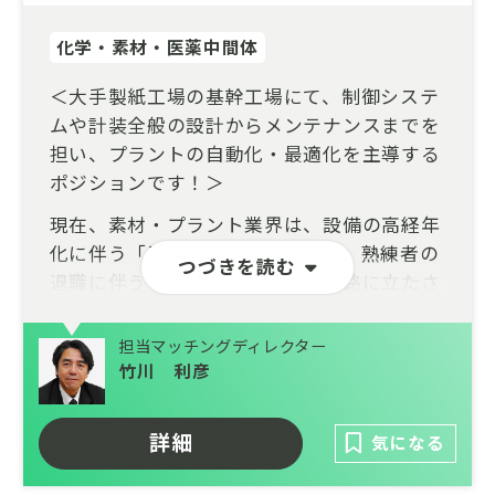
化学・素材・医薬中間体
＜大手製紙工場の基幹工場にて、制御システ
ムや計装全般の設計からメンテナンスまでを
担い、プラントの自動化・最適化を主導する
ポジションです！＞
現在、素材・プラント業界は、設備の高経年
化に伴う「予防保全の高度化」や、熟練者の
つづきを読む
退職に伴う「技術承継」という岐路に立たさ
れています。さらにエネルギー多消費型産業
として、2050年のカーボンニュートラル実現
担当マッチングディレクター
に向けた脱炭素化や、IoT・データ分析を駆
竹川 利彦
使した保全DXの推進が急務です。
本ポジションは、これらの課題に対して環境
詳細
気になる
対応型設備への更新やスマート工場化を技術