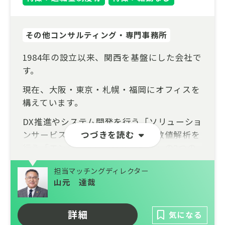
務や時差勤務を柔軟に導入しています。
過去入社者も当社の働き方に惹かれ入社を決
その他コンサルティング・専門事務所
める方も多いのが特徴です。
1984年の設立以来、関西を基盤にした会社で
◆社会変化と新しい技術へのチャレンジ
す。
上下水道事業のウォーターPPP導入拡大や
現在、大阪・東京・札幌・福岡にオフィスを
浸水想定区域図作成等に伴う流出解析需要の
構えています。
増加、下水道台帳をはじめとする施設情報の
電子化、AIを用いた様々な解析など、今、上
DX推進やシステム開発を行う「ソリューショ
下水道分野も時代が大きく動いています。当
ンサービス」、データの利活用や数値解析を
つづきを読む
社は上下水道の実務経験知とIT技術を結びつ
行う「エンジニアリングサービス」の2つの
けて新しい時代へチャレンジし共に成長する
サービスを軸に永続性のある事業展開を目指
ことができます。
担当マッチングディレクター
しています。
山元 達哉
特徴としては
様々なソリューションを提供することでクラ
詳細
気になる
イアントの問題解決を実現しています。