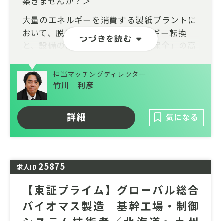
築きませんか？＞
大量のエネルギーを消費する製紙プラントに
おいて、脱炭素化へ向けたエネルギー転換
つづきを読む
と、設備の高経年化に伴う「予防保全」の高
度化は、業界が直面する最大の課題です。
担当マッチングディレクター
本ポジションのミッションは、IoTなどのDX
竹川 利彦
技術を導入したスマートな保全体制へのシフ
トを主導し、環境対応型設備への更新や設計
を技術面から牽引すること。ベテランのノウ
詳細
気になる
ハウを次世代へ承継しながら、持続可能な工
場づくりを具現化するダイナミズムを実感で
きます。
25875
求人ID
24時間稼働を支える高い技術力を身につけ、
社会に不可欠な素材の安定供給と地球環境へ
【東証プライム】グローバル総合
の貢献を同時に叶える、社会的意義の大きな
バイオマス製造｜基幹工場・制御
挑戦です。あなたの設計とメンテナンスのス