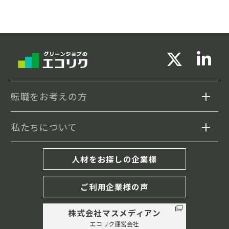
転職をお考えの方
私たちについて
求人検索
セミナー情報
エコリクについて
人材をお探しの企業様
転職事例
転職成功までの流れ
ご利用企業様の声
履歴書・職務経歴書の書き方
株式会社マスメディアン
キャリア相談(MD紹介)
エコリク運営会社