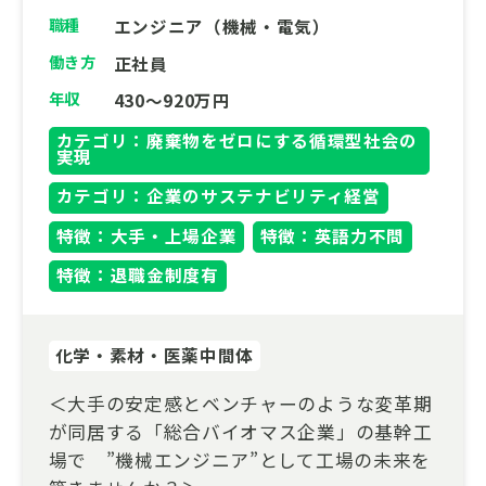
福島）、関東（栃木、埼玉）、静岡、中国
職種
エンジニア（機械・電気）
（島根、広島。山口）、熊本」から選択が可
能です。
働き方
正社員
年収
430～920万円
カテゴリ：廃棄物をゼロにする循環型社会の
実現
カテゴリ：企業のサステナビリティ経営
特徴：大手・上場企業
特徴：英語力不問
特徴：退職金制度有
化学・素材・医薬中間体
＜大手の安定感とベンチャーのような変革期
が同居する「総合バイオマス企業」の基幹工
場で ”機械エンジニア”として工場の未来を