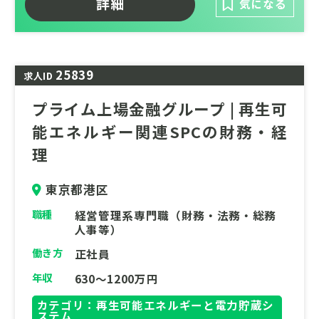
挑戦も加速させます。
詳細
気になる
増加、下水道台帳をはじめとする施設情報の
今回は、発電所の安定稼働・安全を第一とし
電子化、AIを用いた様々な解析など、今、上
つつ、社内外の様々な課題・リスクに対し適
下水道分野も時代が大きく動いています。当
切に対応、事業収益最大化を図ることをミッ
社は上下水道の実務経験知とIT技術を結びつ
25839
求人ID
ションとする部門運営を円滑にするためのア
けて新しい時代へチャレンジし共に成長する
ドミ担当の募集です。
ことができます。
プライム上場金融グループ | 再生可
能エネルギー関連SPCの財務・経
理
東京都港区
職種
経営管理系専門職（財務・法務・総務
人事等）
働き方
正社員
年収
630～1200万円
カテゴリ：再生可能エネルギーと電力貯蔵シ
ステム