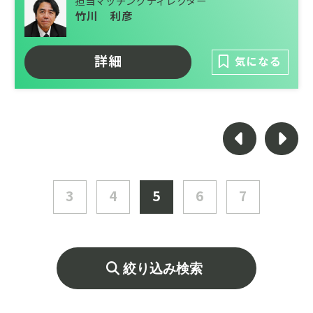
担当マッチングディレクター
案件増加に伴う体制強化のための募集です。
竹川 利彦
大手のグループの安定経営に加え、社風もフ
レンドリーで働きやすい環境が整っていま
詳細
気になる
す。
SPC関連業務の中でも会計や経理など金融面
の知見を持った方のエントリーお待ちしてお
ります。
3
4
5
6
7
絞り込み検索