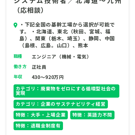
システム技術者／北海道～九州
キルで、次世代のグリーンプラントを支えて
（応相談）
いただけませんでしょうか。
勤務地は現在「北海道、東北（秋田、宮城、
・下記全国の基幹工場から選択が可能で
福島）、関東（栃木、埼玉）、静岡、中国
す。 ・北海道、東北（秋田、宮城、福
（島根、広島。山口）、熊本」から選択が可
島）、関東（栃木、埼玉）、静岡、中国
能です。
（島根、広島。山口）、熊本
職種
エンジニア（機械・電気）
働き方
正社員
年収
430～920万円
カテゴリ：廃棄物をゼロにする循環型社会の
実現
カテゴリ：企業のサステナビリティ経営
特徴：大手・上場企業
特徴：英語力不問
特徴：退職金制度有