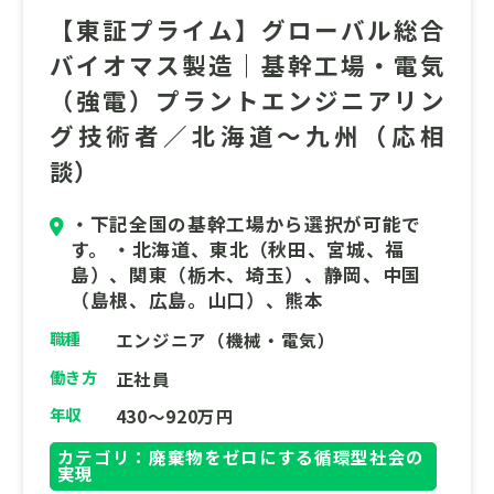
サステナビリティ投資への関心が高まる中、
【東証プライム】グローバル総合
グローバル水準のESG知見を圧倒的なスピー
バイオマス製造｜基幹工場・電気
ドで吸収し、市場の声を経営に還流する「羅
（強電）プラントエンジニアリン
針盤」として、歴史的変革のダイナミズムを
グ技術者／北海道～九州（応相
体感しませんか。
談）
・下記全国の基幹工場から選択が可能で
す。 ・北海道、東北（秋田、宮城、福
島）、関東（栃木、埼玉）、静岡、中国
（島根、広島。山口）、熊本
職種
エンジニア（機械・電気）
働き方
正社員
年収
430～920万円
カテゴリ：廃棄物をゼロにする循環型社会の
実現