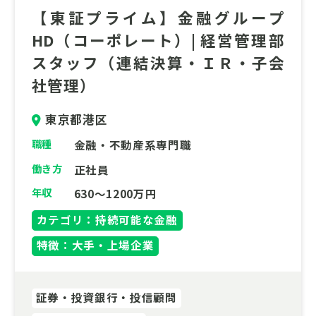
ー循環モデル」を社会に実装するポジション
【東証プライム】金融グループ
です。単なる再生可能エネルギーの枠を超
HD（コーポレート）| 経営管理部
え、次世代のグリーン戦略を自らの手で牽引
スタッフ（連結決算・ＩＲ・子会
する、社会的影響力の大きい挑戦がここにあ
社管理）
ります。
東京都港区
職種
金融・不動産系専門職
働き方
正社員
年収
630～1200万円
カテゴリ：持続可能な金融
特徴：大手・上場企業
証券・投資銀行・投信顧問