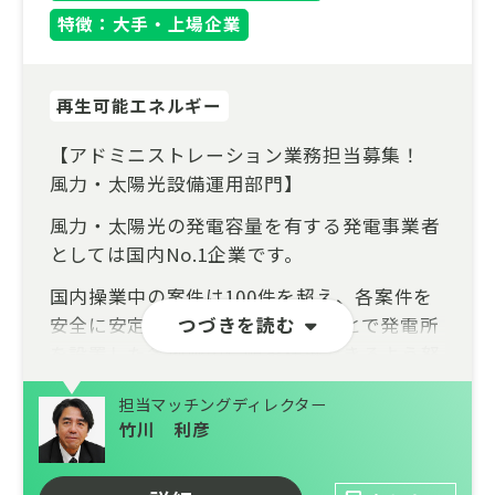
て人流位置情報ビックデータを活用した未来
特徴：大手・上場企業
予測は、これからの我々の生活をより快適に
変化させてくれるでしょう。SDGsの達成を
エンジニアリング技術で支える“グリーンジ
再生可能エネルギー
ョブ”です。
【アドミニストレーション業務担当募集！
◆ワークライフバランスの整った環境
風力・太陽光設備運用部門】
残業時間に対し管理を厳格化しており、月
風力・太陽光の発電容量を有する発電事業者
平均残業は25時間まで
としては国内No.1企業です。
社会情勢や各社員の諸事情にあわせて在宅勤
国内操業中の案件は100件を超え、各案件を
務や時差勤務を柔軟に導入しています。
安全に安定した操業を実施することで発電所
つづきを読む
過去入社者も当社の働き方に惹かれ入社を決
を設置した各地域の信頼を構築できるよう努
める方も多いのが特徴です。
めています。今後は発電事業にとどまらず、
担当マッチングディレクター
蓄電池やエネルギーマネジメントサービスに
◆社会変化と新しい技術へのチャレンジ
竹川 利彦
よる需給調整、電力供給、さらには電力需要
上下水道事業のウォーターPPP導入拡大や
創出まで事業領域を拡大し、新たな事業への
浸水想定区域図作成等に伴う流出解析需要の