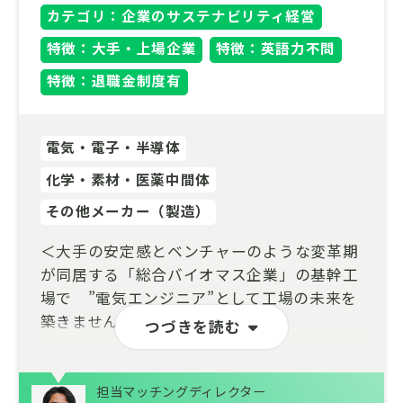
カテゴリ：企業のサステナビリティ経営
特徴：大手・上場企業
特徴：英語力不問
特徴：退職金制度有
電気・電子・半導体
化学・素材・医薬中間体
その他メーカー（製造）
＜大手の安定感とベンチャーのような変革期
が同居する「総合バイオマス企業」の基幹工
場で ”電気エンジニア”として工場の未来を
築きませんか？＞
つづきを読む
大量のエネルギーを消費する製紙プラントに
おいて、脱炭素化へ向けたエネルギー転換
担当マッチングディレクター
と、設備の高経年化に伴う「予防保全」の高