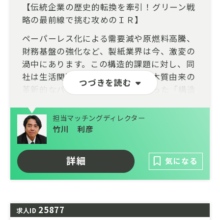
【伝統企業の歴史的転換を牽引！グリーン戦
略の最前線で挑む攻めのＩＲ】
ペーパーレス化による需要減や原燃料高騰、
財務基盤の強化など、製紙業界は今、激変の
渦中にあります。この構造的課題に対し、同
社は生活関連事業へのシフトや、木質由来の
つづきを読む
革新的なバイオマス素材開発といった「構造
改革」を断行。さらに、2030年に向けた財務
健全化と資本効率向上（ROE8%以上等）の
担当マッチングディレクター
ロードマップを明示し、PBR改善へ突き進ん
竹川 利彦
でいます。
経営企画部直属となる本ポジションは、単な
詳細
気になる
る情報開示に留まりません。経営トップの至
近で環境投資などの戦略策定に深く関わり、
国内外の投資家へ「持続可能な企業価値」を
25877
自らの言葉で伝える役割です。
求人ID