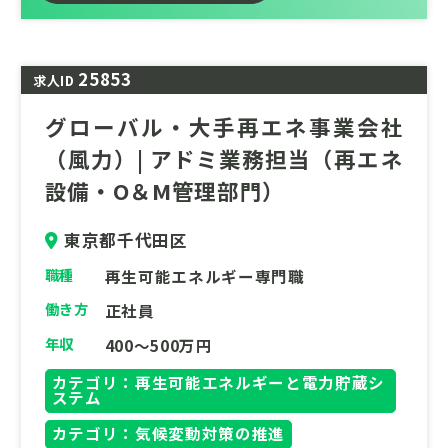
エンドユーザーから直接受注、もしくは最も
近いところでソフトウェア開発や環境解析の
25853
求人ID
事業を展開しています。
グローバル・大手再エネ事業会社
技術者の派遣や労働の提供ではなく、社内で
設計や開発を一貫して行っています。
（風力）| アドミ業務担当（再エネ
設備・O＆M管理部門）
社員同士が近い距離で業務しており、お互い
に切磋琢磨しながら能力を高めあっていま
東京都千代田区
す。
職種
再生可能エネルギー専門職
魅力として
働き方
正社員
「カーボンニュートラルな社会の実現」、そ
年収
して「わたしたちの快適な生活環境を維持」
400～500万円
するために、将来の人口構造や環境に合わせ
カテゴリ：再生可能エネルギーと電力貯蔵シ
た適切なまちづくりの支援を行っています。
ステム
身近な生活環境や自然環境の将来予測、そし
カテゴリ：気候変動対策の推進