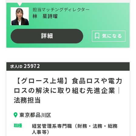
ルギーインフラ事業」へと領域を急速に拡大
担当マッチングディレクター
させています。
林 星詩瑠
社会の持続可能性に直結する2大巨大マーケ
ット（資源循環・脱炭素）において非連続な
詳細
気になる
成長を遂げるエキサイティングな第二創業期
において、バックオフィスから事業成長を支
える経理メンバーを募集します。
25972
求人ID
【グロース上場】食品ロスや電力
ロスの解決に取り組む先進企業｜
法務担当
東京都品川区
職種
経営管理系専門職（財務・法務・総務
人事等）