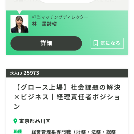
数万トン規模の廃棄削減と数百億円の経済効
果を創出。数千社に及ぶ大手メーカーとの強
担当マッチングディレクター
固なネットワークを武器に、現在は企業のサ
林 星詩瑠
プライチェーン最適化を担うBtoBソリュー
ション事業へも領域を拡大しています。
詳細
気になる
現在は再生可能エネルギーの普及を加速させ
る「次世代エネルギーインフラ事業」を本格
展開。社会の持続可能性に直結する2大巨大
25973
マーケットにおいて、非連続な事業拡大を遂
求人ID
げるエキサイティングな第二創業期です。
【グロース上場】社会課題の解決
×ビジネス｜経理責任者ポジショ
ン
東京都品川区
職種
経営管理系専門職（財務・法務・総務