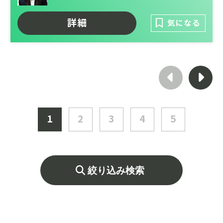
プライチェーン最適化を担うBtoBソリュー
ション事業へも領域を拡大しています。
詳細
気になる
現在は再生可能エネルギーの普及を加速させ
る「次世代エネルギーインフラ事業」を本格
展開。社会の持続可能性に直結する2大巨大
マーケットにおいて、非連続な事業拡大を遂
げるエキサイティングな第二創業期です。
1
2
3
4
5
絞り込み検索