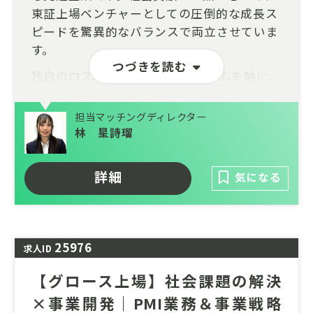
東証上場ベンチャーとしての圧倒的な成長ス
ピードを驚異的なバランスで両立させていま
す。
つづきを読む
独自のロス削減ECプラットフォームを軸に、
数万トン規模の廃棄削減と数百億円の経済効
果を創出。数千社に及ぶ大手メーカーとの強
担当マッチングディレクター
固なネットワークを武器に、現在は企業のサ
林 星詩瑠
プライチェーン最適化を担うBtoBソリュー
ション事業へも領域を拡大しています。
詳細
気になる
現在は再生可能エネルギーの普及を加速させ
る「次世代エネルギーインフラ事業」を本格
展開。社会の持続可能性に直結する2大巨大
25976
マーケットにおいて、非連続な事業拡大を遂
求人ID
げるエキサイティングな第二創業期です。
【グロース上場】社会課題の解決
×事業開発｜PMI業務＆事業戦略