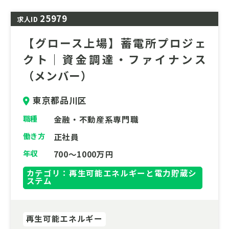
き様々な人たちと協議、連携しながら案件組
25979
求人ID
成を進めることが求められるます。国籍が違
う人たちと共に、スケールが大きく地球環境
【グロース上場】蓄電所プロジェ
保全にも貢献できる事業を一緒に作り上げて
クト｜資金調達・ファイナンス
いくところにやりがいと達成感があるポジシ
（メンバー）
ョンにご興味ありませんでしょうか。
東京都品川区
職種
金融・不動産系専門職
働き方
正社員
年収
700～1000万円
カテゴリ：再生可能エネルギーと電力貯蔵シ
ステム
再生可能エネルギー