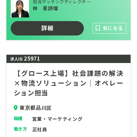
担当マッチングディレクター
固なネットワークを武器に、現在は企業のサ
林 星詩瑠
プライチェーン最適化を担うBtoBソリュー
ション事業へも領域を拡大しています。
詳細
気になる
現在は再生可能エネルギーの普及を加速させ
る「次世代エネルギーインフラ事業」を本格
展開。社会の持続可能性に直結する2大巨大
25971
マーケットにおいて、非連続な事業拡大を遂
求人ID
げるエキサイティングな第二創業期です。
【グロース上場】社会課題の解決
×物流ソリューション｜オペレー
ション担当
東京都品川区
職種
営業・マーケティング
働き方
正社員