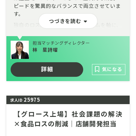
ピードを驚異的なバランスで両立させていま
す。
つづきを読む
独自のロス削減ECプラットフォームを軸に、
数万トン規模の廃棄削減と数百億円の経済効
果を創出。数千社に及ぶ大手メーカーとの強
担当マッチングディレクター
固なネットワークを武器に、現在は企業のサ
林 星詩瑠
プライチェーン最適化を担うBtoBソリュー
ション事業へも領域を拡大しています。
詳細
気になる
現在は再生可能エネルギーの普及を加速させ
る「次世代エネルギーインフラ事業」を本格
展開。社会の持続可能性に直結する2大巨大
25975
マーケットにおいて、非連続な事業拡大を遂
求人ID
げるエキサイティングな第二創業期です。
【グロース上場】社会課題の解決
×食品ロスの削減｜店舗開発担当