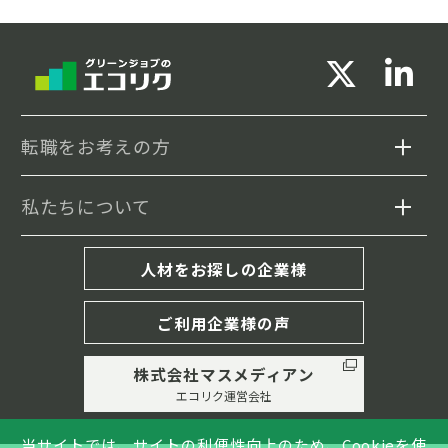
転職をお考えの方
私たちについて
求人検索
セミナー情報
エコリクについて
人材をお探しの企業様
転職事例
転職成功までの流れ
ご利用企業様の声
履歴書・職務経歴書の書き方
株式会社マスメディアン
キャリア相談(MD紹介)
エコリク運営会社
コラム
グリーンジョブとは
当サイトでは、サイトの利便性向上のため、Cookieを使