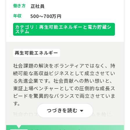
働き方
正社員
年収
500～700万円
カテゴリ：再生可能エネルギーと電力貯蔵シ
ステム
再生可能エネルギー
社会課題の解決をボランティアではなく、持
続可能な高収益ビジネスとして成立させてい
る先進企業です。社会貢献への熱い想いと、
東証上場ベンチャーとしての圧倒的な成長ス
ピードを驚異的なバランスで両立させていま
す。
つづきを読む
独自のロス削減ECプラットフォームを軸に、
数万トン規模の廃棄削減と数百億円の経済効
果を創出。数千社に及ぶ大手メーカーとの強