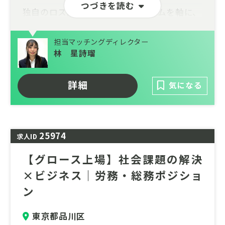
つづきを読む
独自のロス削減ECプラットフォームを軸に、
数万トン規模の廃棄削減と数百億円の経済効
果を創出。数千社に及ぶ大手メーカーとの強
担当マッチングディレクター
固なネットワークを武器に、現在は企業のサ
林 星詩瑠
プライチェーン最適化を担うBtoBソリュー
ション事業へも領域を拡大しています。
詳細
気になる
現在は再生可能エネルギーの普及を加速させ
る「次世代エネルギーインフラ事業」を本格
展開。社会の持続可能性に直結する2大巨大
25974
マーケットにおいて、非連続な事業拡大を遂
求人ID
げるエキサイティングな第二創業期です。
【グロース上場】社会課題の解決
×ビジネス｜労務・総務ポジショ
ン
東京都品川区