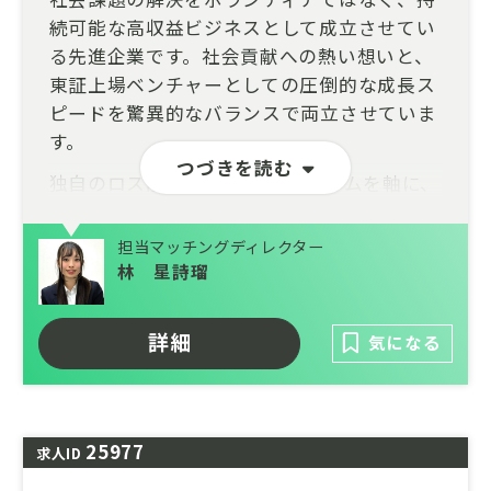
続可能な高収益ビジネスとして成立させてい
る先進企業です。社会貢献への熱い想いと、
東証上場ベンチャーとしての圧倒的な成長ス
ピードを驚異的なバランスで両立させていま
す。
つづきを読む
独自のロス削減ECプラットフォームを軸に、
数万トン規模の廃棄削減と数百億円の経済効
果を創出。数千社に及ぶ大手メーカーとの強
担当マッチングディレクター
固なネットワークを武器に、現在は企業のサ
林 星詩瑠
プライチェーン最適化を担うBtoBソリュー
ション事業へも領域を拡大しています。
詳細
気になる
現在は再生可能エネルギーの普及を加速させ
る「次世代エネルギーインフラ事業」を本格
展開。社会の持続可能性に直結する2大巨大
25977
マーケットにおいて、非連続な事業拡大を遂
求人ID
げるエキサイティングな第二創業期です。