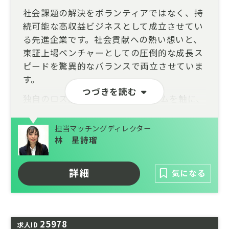
社会課題の解決をボランティアではなく、持
続可能な高収益ビジネスとして成立させてい
る先進企業です。社会貢献への熱い想いと、
東証上場ベンチャーとしての圧倒的な成長ス
ピードを驚異的なバランスで両立させていま
す。
つづきを読む
独自のロス削減ECプラットフォームを軸に、
数万トン規模の廃棄削減と数百億円の経済効
果を創出。数千社に及ぶ大手メーカーとの強
担当マッチングディレクター
固なネットワークを武器に、現在は企業のサ
林 星詩瑠
プライチェーン最適化を担うBtoBソリュー
ション事業へも領域を拡大しています。
詳細
気になる
現在は再生可能エネルギーの普及を加速させ
る「次世代エネルギーインフラ事業」を本格
展開。社会の持続可能性に直結する2大巨大
25978
マーケットにおいて、非連続な事業拡大を遂
求人ID