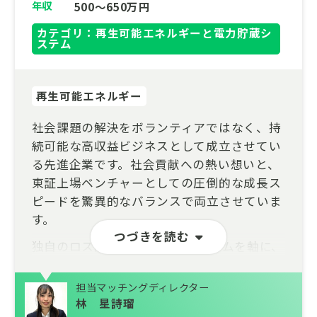
年収
500～650万円
カテゴリ：再生可能エネルギーと電力貯蔵シ
ステム
再生可能エネルギー
社会課題の解決をボランティアではなく、持
続可能な高収益ビジネスとして成立させてい
る先進企業です。社会貢献への熱い想いと、
東証上場ベンチャーとしての圧倒的な成長ス
ピードを驚異的なバランスで両立させていま
す。
つづきを読む
独自のロス削減ECプラットフォームを軸に、
数万トン規模の廃棄削減と数百億円の経済効
果を創出。数千社に及ぶ大手メーカーとの強
担当マッチングディレクター
固なネットワークを武器に、現在は企業のサ
林 星詩瑠