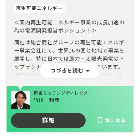
再生可能エネルギー
＜国内再生可能エネルギー事業の成長加速の
為の電源開発担当ポジション！＞
同社は総合商社グループの再生可能エネルギ
ー事業会社にて、世界16の国と地域で事業を
展開し、特に日本では風力・太陽光発電のト
ップランナーとして業界を牽引しています。
つづきを読む
現在国内外に100社以上の子会社を所有。海
外事業の比率が高いことが特徴で、自然環境
や政治状況のリスク分散を図っている。
担当マッチングディレクター
竹川 利彦
今回は特にアジア市場を対象とする事業部に
て風力・太陽光発電所新規開発・操業管理、
再エネ電源由来の新規事業開発担当者の増員
詳細
気になる
を図ります。
再エネ事業開発の仕事にて現地（海外）に赴