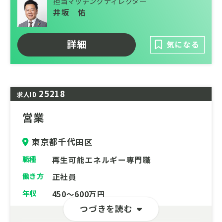
担当マッチングディレクター
根本から解消し、企業体質の改善を実現する
井坂 佑
ことができる点が最大の特徴です。
キャリアオーナシップを進める体制があり、
詳細
気になる
自己研鑽の機会や働き方の面ではフルリモー
ト・フルフレックス制度と自身のキャリア・
ウェルビーイングの追求にも注力していま
す。
25218
求人ID
日本社会をより良くしていきたい熱い想いを
営業
お持ちの方にエントリーいただきたい求人で
す。
東京都千代田区
ご応募お問い合わせをお待ちしております。
職種
再生可能エネルギー専門職
働き方
正社員
年収
450～600万円
つづきを読む