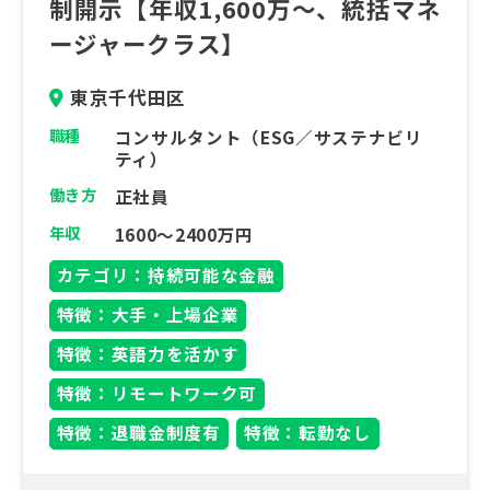
制開示【年収1,600万～、統括マネ
込み、未来の経営の「当たり前」を共に創造
ージャークラス】
したい、探求心旺盛な方を歓迎します。
東京千代田区
職種
コンサルタント（ESG／サステナビリ
ティ）
働き方
正社員
年収
1600～2400万円
カテゴリ：持続可能な金融
特徴：大手・上場企業
特徴：英語力を活かす
特徴：リモートワーク可
特徴：退職金制度有
特徴：転勤なし