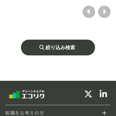
ト・フルフレックス制度と自身のキャリア・
ウェルビーイングの追求にも注力していま
す。
サステナビリティ・コーポレートガバナンス
が大好きで、日本社会をより良くしていきた
い熱い想いをお持ちの方にエントリーいただ
きたい求人です。
絞り込み検索
ご応募お問い合わせをお待ちしております。
転職をお考えの方