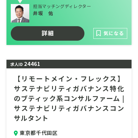
IFRS導入支援を含む大規模プロジェクトを進
担当マッチングディレクター
めていただきます。
井坂 佑
これまでの経験を活かしながら専門性を高
め、自身の市場価値を向上させたいという強
詳細
気になる
い意欲をお持ちの方にご応募いただきたい求
人です。
24461
求人ID
【リモートメイン・フレックス】
サステナビリティガバナンス特化
のブティック系コンサルファーム |
サステナビリティガバナンスコン
サルタント
東京都千代田区