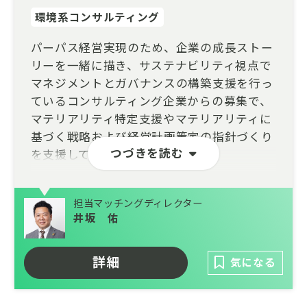
環境系コンサルティング
パーパス経営実現のため、企業の成長ストー
リーを一緒に描き、サステナビリティ視点で
マネジメントとガバナンスの構築支援を行っ
ているコンサルティング企業からの募集で、
マテリアリティ特定支援やマテリアリティに
基づく戦略および経営計画策定の指針づくり
つづきを読む
を支援していただきます。
役員指名や報酬領域のサービスも展開してい
ることから、日本を代表する企業のCxOの方
担当マッチングディレクター
との接点が持ちながら、企業の抱える課題を
井坂 佑
根本から解消し、企業体質の改善を実現する
ことができる点が最大の特徴です。
詳細
気になる
キャリアオーナシップを進める体制があり、
自己研鑽の機会や働き方の面ではフルリモー