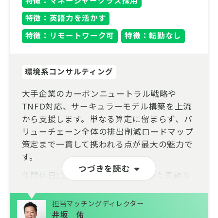
特徴：マネージャークラス採用
特徴：英語力を活かす
特徴：リモートワーク可
特徴：転勤なし
環境系コンサルティング
大手企業のカーボンニュートラル戦略や
TNFD対応、サーキュラーモデル構築を上流
から支援します。単なる算定に留まらず、バ
リューチェーン全体の排出削減ロードマップ
策定まで一貫して携われる点が最大の魅力で
す。
つづきを読む
年間休日125日、在宅勤務可といった柔軟な
環境で、マネージャーとして組織を牽引しな
がら、持続可能な社会の実装に挑みません
担当マッチングディレクター
か。英文資料を読み解くスキルと環境分野で
井坂 佑