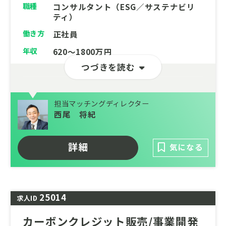
職種
コンサルタント（ESG／サステナビリ
ティ）
働き方
正社員
年収
620～1800万円
つづきを読む
担当マッチングディレクター
西尾 将紀
詳細
気になる
25014
求人ID
カーボンクレジット販売/事業開発