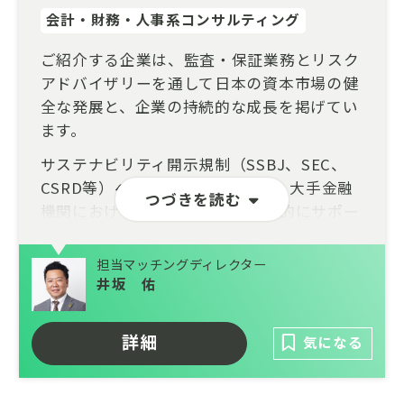
会計・財務・人事系コンサルティング
ご紹介する企業は、監査・保証業務とリスク
アドバイザリーを通して日本の資本市場の健
全な発展と、企業の持続的な成長を掲げてい
ます。
サステナビリティ開示規制（SSBJ、SEC、
CSRD等）への対応が迫られる中、大手金融
つづきを読む
機関におけるプロジェクトを全面的にサポー
トします。グローバルなネットワークとの強
力な協業体制を通じて、高付加価値なサービ
担当マッチングディレクター
スを提供することで、クライアントのサステ
井坂 佑
ナブルな成長に貢献します。
詳細
気になる