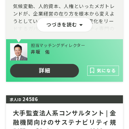
気候変動、人的資本、人権といったメガトレ
ンドが、企業経営の在り方を根本から変えよ
うとしています。私たちは、この変化をリー
つづきを読む
ドするガバナンス・サステナビリティ専門の
ファームです。
担当マッチングディレクター
国内外の最新動向（G20原則、ISSB基準、各
井坂 佑
国の開示規制、機関投資家動向など）を定点
観測し、サステナビリティ経営と企業価値向
上・社会的インパクト創出の関係を深く探
詳細
気になる
究。学界との協働研究や独自のサーベイを通
じて、取締役会・経営層の実務慣行や開示デ
ータを分析します。
24586
求人ID
このポジションでは、得られたインサイトを
基に、企業のガバナンス・サステナビリティ
大手監査法人系コンサルタント | 金
戦略を支えるコンサルティングの基盤を築く
融機関向けのサステナビリティ規
リサーチ部門での募集で、経営の中枢に入り