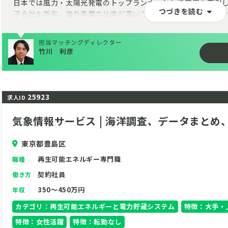
日本では風力・太陽光発電のトップランナーとして業界を牽引し
つづきを読む
子会社を所有。海外事業の比率が高いことが特徴で、自然環境
今回は特にアジア市場を対象とする事業部にて風力・太陽光発
来の新規事業開発担当者の増員を図ります。
担当マッチングディレクター
竹川 利彦
再エネ事業開発の仕事にて現地（海外）に赴き様々な人たちと
とが求められるます。国籍が違う人たちと共に、スケールが大
一緒に作り上げていくところにやりがいと達成感があるポジシ
25923
求人ID
気象情報サービス | 海洋調査、データまとめ
東京都豊島区
再生可能エネルギー専門職
職種
契約社員
働き方
350～450万円
年収
カテゴリ：再生可能エネルギーと電力貯蔵システム
特徴：大手・
特徴：女性活躍
特徴：転勤なし