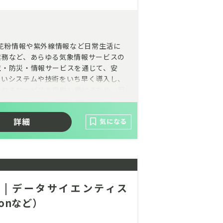
、花粉情報や紫外線情報など日常生活に
業務など、あらゆる気象情報サービスの
境・防災・情報サービスを通じて、安
しいシステムや技術をいち早く導入し、
されるサービスを提供し続けるため、歴
日本のエネルギー自給率を再生可能エネ
詳細
気になる
来、開発、継承された気象、海象の技術
岐に亘り、気象、海象を総合的に扱える
ーに関連する政策に気象、海象技術者と
この分野の気象、海象技術者のトップラ
| データサイエンティス
thonなど）