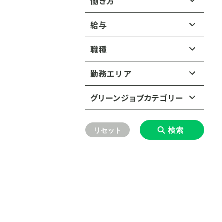
働き方
給与
正社員・契約社員
年収（正社員・契約社員）：
職種
派遣・副業
こだわらない
コンサルタント（ESG／サス
勤務エリア
テナビリティ）
350〜499万円
北海道
グリーンジョブカテゴリー
コンサルタント（建設・環
500〜749万円
境）
東北
北海道すべて
環境汚染の防止
750〜999万円
検索
リセット
エンジニア（機械・電気）
関東
東北すべて
廃棄物をゼロにする循環型社
1,000〜1,499万円
会の実現
エンジニア（建築・土木）
中部
関東すべて
青森県
岩手県
1,500万円以上
水インフラの整備・改善と衛生
エンジニア（環境・化学）
近畿
中部すべて
東京都
神奈川県
問題の解決
秋田県
宮城県
中国
営業・マーケティング
近畿すべて
愛知県
静岡県
埼玉県
千葉県
生物多様性の保全
山形県
福島県
四国
中国すべて
調査・研究員
大阪府
兵庫県