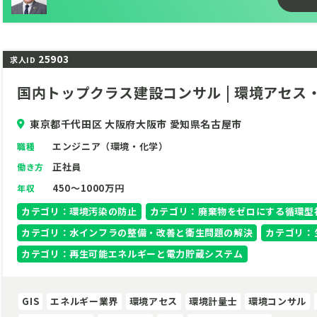
天気と未来をデザインする！気象・環境テクノロジーの最前線
私たちは、天気予報や花粉・紫外線情報など、あなたの日々の
るリーディングカンパニーです。それだけでなく、防災や環境改
25903
求人ID
安心・安全・快適な社会の実現に貢献しています。
このポジションでは、気象を核としたWebシステム開発やデー
国内トップクラス建設コンサル | 環境アセス
きます。当社のユニークな環境で、他では得られない気象コン
場価値の高い人材へと成長するチャンスです。
東京都千代田区 大阪府大阪市 愛知県名古屋市
再生可能エネルギーの未来を支える、社会貢献性の高い仕事！
エンジニア（環境・化学）
職種
特に注目していただきたいのは、脱炭素社会の実現に不可欠な
正社員
働き方
きる点です。気象データを活用し、クリーンエネルギーの導入
450～1000万円
年収
性の高い仕事に携われます。
カテゴリ：環境汚染の防止
カテゴリ：廃棄物をゼロにする循環型
「気象の知識を活かしたい」「最先端のテクノロジーに触れた
カテゴリ：水インフラの整備・改善と衛生問題の解決
カテゴリ：
あなたの情熱を、ぜひ当社で形にしませんか？
カテゴリ：再生可能エネルギーと電力貯蔵システム
GIS
エネルギー業界
環境アセス
環境計量士
環境コンサル