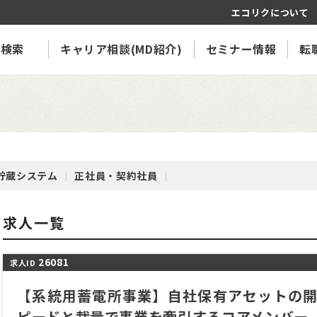
エコリクについて
人検索
キャリア相談(MD紹介)
セミナー情報
転
貯蔵システム
正社員・契約社員
求人一覧
26081
求人ID
【系統用蓄電所事業】自社保有アセットの
ピードと裁量で事業を牽引するコアメンバー