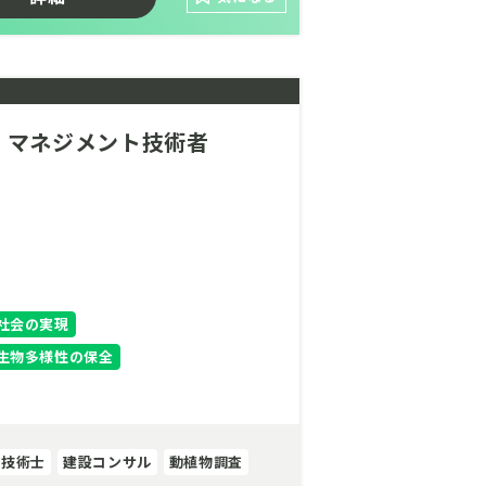
で活躍しませんか？
生活に欠かせない気象サービスを提供す
善のコンサルティングを通じて、より
タ分析など、専門性の高い技術を習得で
・マネジメント技術者
サルティング特有の技術を身につけ、市
再生可能エネルギーの安定利用に貢献で
と運用をサポートする、非常に社会貢献
社会の実現
い」「地球の未来に貢献したい」そんな
生物多様性の保全
技術士
建設コンサル
動植物調査