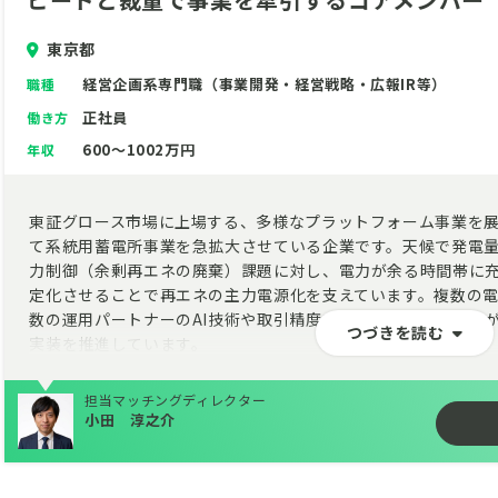
東京都
経営企画系専門職（事業開発・経営戦略・広報IR等）
職種
正社員
働き方
600～1002万円
年収
東証グロース市場に上場する、多様なプラットフォーム事業を
て系統用蓄電所事業を急拡大させている企業です。天候で発電
力制御（余剰再エネの廃棄）課題に対し、電力が余る時間帯に
定化させることで再エネの主力電源化を支えています。複数の
数の運用パートナーのAI技術や取引精度を実地で比較検証しな
つづきを読む
実装を推進しています。
担当マッチングディレクター
小田 淳之介