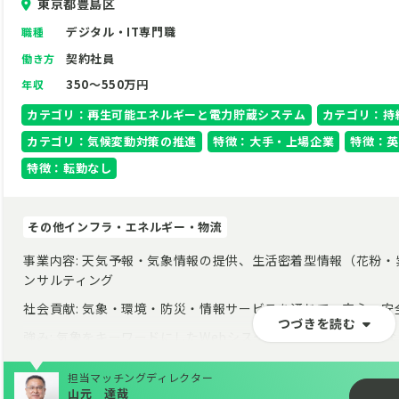
東京都豊島区
デジタル・IT専門職
職種
契約社員
働き方
350～550万円
年収
カテゴリ：再生可能エネルギーと電力貯蔵システム
カテゴリ：持
カテゴリ：気候変動対策の推進
特徴：大手・上場企業
特徴：英
特徴：転勤なし
その他インフラ・エネルギー・物流
事業内容: 天気予報・気象情報の提供、生活密着型情報（花粉
ンサルティング
社会貢献: 気象・環境・防災・情報サービスを通じて、安心・
つづきを読む
強み: 気象をキーワードにしたWebシステム開発、データ分析
技術を習得可能
担当マッチングディレクター
ミッション: 脱炭素化に不可欠な再生可能エネルギーの安定利用
山元 達哉