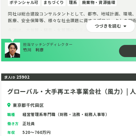
ポテンシャル可
まちづくり
理系
廃棄物・資源循環
同社は総合建設コンサルタントとして、都市、地域計画、環境
医療、安全保障等、様々な社会課題に資するプロジェクトの技
つづきを読む
今回は、大気質・騒音・水質等のシミュレーションやGISによ
／定量評価を導入した環境アセスメント、等を担う部門からの
担う技術者を募集します。
担当マッチングディレクター
竹川 利彦
若手ポテンシャル層の採用も積極的な部門です。
25902
求人ID
グローバル・大手再エネ事業会社（風力）| 
東京都千代田区
経営管理系専門職（財務・法務・総務人事等）
職種
正社員
働き方
520～760万円
年収