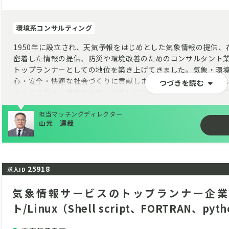
環境系コンサルティング
1950年に設立され、天気予報をはじめとした気象情報の提供
密着した情報の提供、防災や環境改善のためのコンサルタント
トップランナーとしての地位を築き上げてきました。気象・環
心・安全・快適な社会づくりに貢献します。そのためには、新
つづきを読む
あらゆる面から情報を分析・判断しなければなりません。信頼
史と伝統を大切にしつつも新たな挑戦を続けています。
担当マッチングディレクター
環境・エネルギー事業を担当する環境・エネルギー事業部は、
山元 達哉
ルギーの導入推進と安定活用の実現に貢献しています。設立以
は、屋外調査、観測、数値解析、予測シミュレーションなど多
国内トップのコンサルティング企業です。
25918
日本政府が推進するネットゼロ社会へ向けた再生可能エネルギ
求人ID
して関与することで、実践的な技術力が身に付くだけでなく、
気象情報サービスのトップランナー企業 
ンナーとして活躍できる職場です。
ト/Linux（Shell script、FORTRAN、py