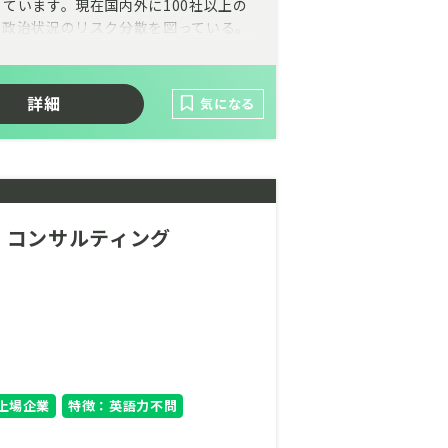
ています。現在国内外に100社以上の
や政治状況のリスク分散を図っている。
電所新規開発・操業管理、再エネ電源由
詳細
気になる
協議、連携しながら案件組成を進めるこ
きく地球環境保全にも貢献できる事業を
ョンにご興味ありませんでしょうか。
、コンサルティング
上場企業
特徴：英語力不問