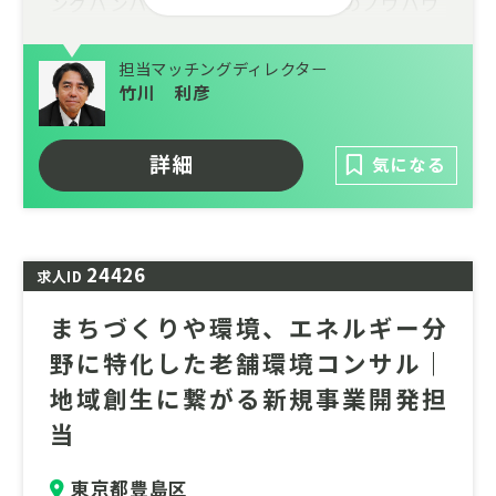
ングパンパニーであり、民間企業のノウハウ
を最大限活用する公共事業づくりの支援を行
っている部門が、PPPコンサルタントの増員
担当マッチングディレクター
を図ります。財政の制約や自治体職員の減少
竹川 利彦
などにより公共施設や公共サービスの維持が
困難になるなか、国が社会的課題を解決し成
詳細
気になる
長型経済を牽引する手段としてPPP（公民連
携）の取り組みは7ますます注目されていま
す。
24426
求人ID
まちづくりや環境、エネルギー分
野に特化した老舗環境コンサル｜
地域創生に繋がる新規事業開発担
当
東京都豊島区