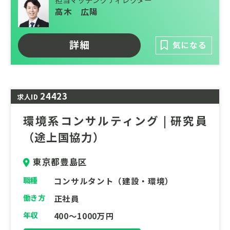
・まちづくり・都市計画
高木 広陽
・持続可能な地域・都市づくり
・温暖化対策・エネルギー
詳細
気になる
・資源循環・サーキュラーエコノミー
・化学物質・環境リスク管理
24423
求人ID
・国際的な環境政策
環境系コンサルティング | 研究員
・途上国技術協力
（途上国協力）
・環境・都市に関する事業化支援・施工監理
今回下記ポジションを募集しています。環
東京都豊島区
境、都市の社会課題解決に貢献したい方から
職種
コンサルタント（建設・環境）
のお問い合わせをお待ちしております。
働き方
正社員
年収
400～1000万円