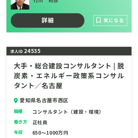
竹川 利彦
手不足や技術革新への対応といった課題があ
る一方、あなたの専門性と熱意こそが、持続
詳細
気になる
可能な社会への変革を加速させる原動力とな
ります。高度な知識やプロジェクトマネジメ
ント能力を活かし、多様な関係者と連携しな
がら、地域や企業の脱炭素化を推進しません
24535
求人ID
か？
大手・総合建設コンサルタント | 脱
地球環境の保全、そして次世代のための豊か
炭素・エネルギー政策系コンサル
な未来を創造する。社会の課題解決に貢献し
ませんか？あなたの挑戦をお待ちしていま
タント／名古屋
す。
愛知県名古屋市西区
職種
コンサルタント（建設・環境）
働き方
正社員
年収
650～1000万円