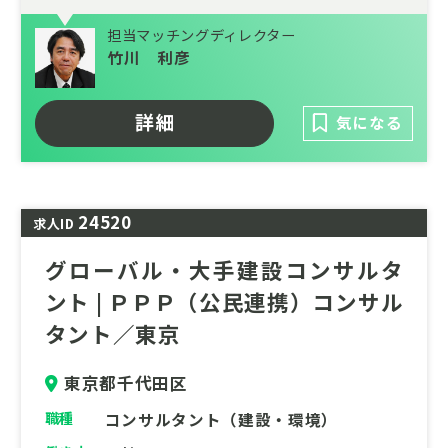
を最大限活用する公共事業づくりの支援を行
っている部門が、PPPコンサルタントの増員
担当マッチングディレクター
を図ります。財政の制約や自治体職員の減少
竹川 利彦
などにより公共施設や公共サービスの維持が
困難になるなか、国が社会的課題を解決し成
詳細
気になる
長型経済を牽引する手段としてPPP（公民連
携）の取り組みは7ますます注目されていま
す。
24520
求人ID
グローバル・大手建設コンサルタ
ント | ＰＰＰ（公民連携）コンサル
タント／東京
東京都千代田区
職種
コンサルタント（建設・環境）