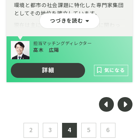
環境と都市の社会課題に特化した専門家集団
としてその地位を確立しています。
つづきを読む
現在は主に以下に関する政策/事業に関わっ
ています。
担当マッチングディレクター
・まちづくり・都市計画
高木 広陽
・持続可能な地域・都市づくり
・温暖化対策・エネルギー
詳細
気になる
・資源循環・サーキュラーエコノミー
・国際的な環境政策
・途上国技術協力
・環境・都市に関する事業化支援・施工監理
今回下記ポジションを募集しています。環
2
3
4
5
6
境、都市の社会課題解決に貢献したい方から