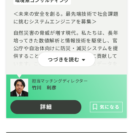
環境系コンサルティング
＜未来の安全を創る。最先端技術で社会課題
に挑むシステムエンジニアを募集＞
自然災害の脅威が増す現代。私たちは、長年
培ってきた数値解析と情報技術を駆使し、官
公庁や自治体向けに防災・減災システムを提
供することで、安全な社会づくりに貢献して
つづきを読む
います。この分野では、高度化するデータを
統合的に活用し、AIなどの最新技術を実装す
ることで、より精緻な予測と迅速な対応が求
担当マッチングディレクター
められています。また、技術革新のスピード
竹川 利彦
に対応し、研究成果を社会実装へと繋げるこ
とも重要な課題です。私たちと共に、これら
詳細
気になる
の課題に情熱を持って取り組み、最先端の技
術で社会の安全と安心を支えるシステムエン
ジニアを募集します。GISの知識は入社後に
習得可能です。あなたのスキルと情熱で、未