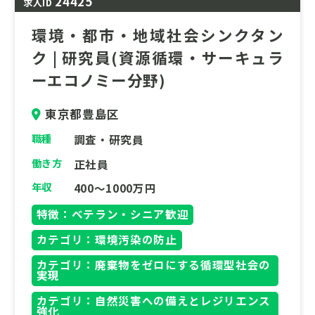
24425
求人ID
・まちづくり・都市計画
環境・都市・地域社会シンクタン
・持続可能な地域・都市づくり
ク | 研究員(資源循環・サーキュラ
・温暖化対策・エネルギー
ーエコノミー分野)
・資源循環・サーキュラーエコノミー
東京都豊島区
・化学物質・環境リスク管理
職種
調査・研究員
・国際的な環境政策
働き方
正社員
・途上国技術協力
年収
400～1000万円
・環境・都市に関する事業化支援・施工監理
特徴：ベテラン・シニア歓迎
今回下記ポジションを募集しています。
カテゴリ：環境汚染の防止
環境、都市の社会課題解決に貢献したい方か
カテゴリ：廃棄物をゼロにする循環型社会の
らのお問い合わせをお待ちしております。
実現
カテゴリ：自然災害への備えとレジリエンス
強化