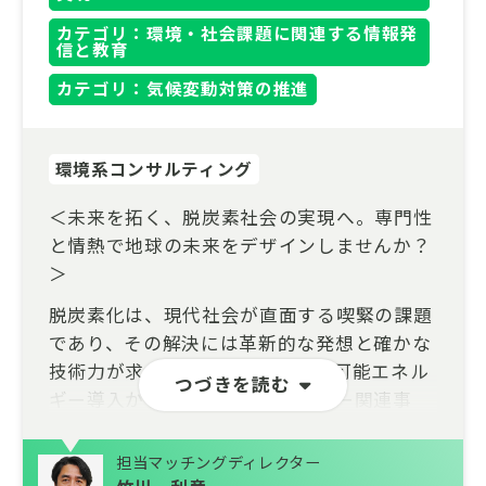
カテゴリ：環境・社会課題に関連する情報発
信と教育
カテゴリ：気候変動対策の推進
環境系コンサルティング
＜未来を拓く、脱炭素社会の実現へ。専門性
と情熱で地球の未来をデザインしませんか？
＞
脱炭素化は、現代社会が直面する喫緊の課題
であり、その解決には革新的な発想と確かな
技術力が求められています。再生可能エネル
つづきを読む
ギー導入から、スマートエネルギー関連事
業、カーボンニュートラル戦略策定まで、幅
広い分野で最先端のコンサルティングに携わ
担当マッチングディレクター
るチャンスがここにあります。業界では、人