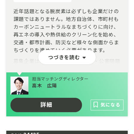
近年話題となる脱炭素は必ずしも企業だけの
課題ではありません。地方自治体、市町村も
カーボンニュートラルなまちづくりに向け、
再エネの導入や熱供給のクリーン化を始め、
交通・都市計画、防災など様々な側面からま
ちづくりを進めていく必要があります。
つづきを読む
募集企業は、1971年に日本の都市・公害問題
解決のために創設されたプランニング・コン
サルティングオフィス。その後の日本、また
担当マッチングディレクター
海外の環境・都市問題の変遷とともに業務領
高木 広陽
域も拡大し、環境と都市の社会課題に特化し
た専門家集団としてその地位を確立していま
詳細
気になる
す。
現在は主に以下に関する政策/事業に関わっ
ています。