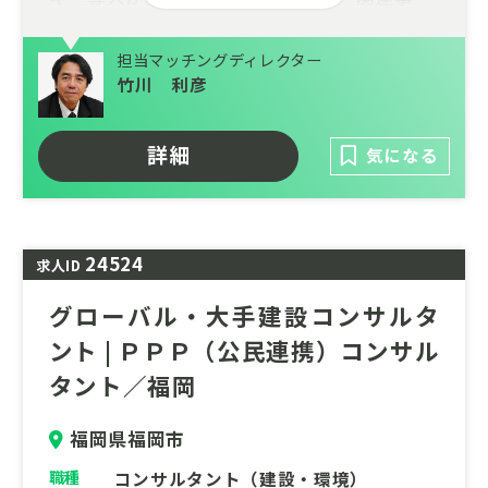
業、カーボンニュートラル戦略策定まで、幅
広い分野で最先端のコンサルティングに携わ
担当マッチングディレクター
るチャンスがここにあります。業界では、人
竹川 利彦
手不足や技術革新への対応といった課題があ
る一方、あなたの専門性と熱意こそが、持続
詳細
気になる
可能な社会への変革を加速させる原動力とな
ります。高度な知識やプロジェクトマネジメ
ント能力を活かし、多様な関係者と連携しな
がら、地域や企業の脱炭素化を推進しません
24524
求人ID
か？
グローバル・大手建設コンサルタ
地球環境の保全、そして次世代のための豊か
ント | ＰＰＰ（公民連携）コンサル
な未来を創造する。社会の課題解決に貢献し
ませんか？あなたの挑戦をお待ちしていま
タント／福岡
す。
福岡県福岡市
職種
コンサルタント（建設・環境）