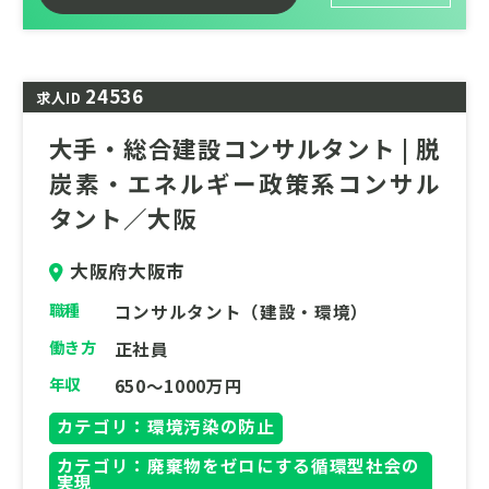
ります。高度な知識やプロジェクトマネジメ
ント能力を活かし、多様な関係者と連携しな
がら、地域や企業の脱炭素化を推進しません
24536
求人ID
か？
大手・総合建設コンサルタント | 脱
地球環境の保全、そして次世代のための豊か
炭素・エネルギー政策系コンサル
な未来を創造する。社会の課題解決に貢献し
ませんか？あなたの挑戦をお待ちしていま
タント／大阪
す。
大阪府大阪市
職種
コンサルタント（建設・環境）
働き方
正社員
年収
650～1000万円
カテゴリ：環境汚染の防止
カテゴリ：廃棄物をゼロにする循環型社会の
実現