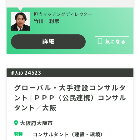
を最大限活用する公共事業づくりの支援を行
っている部門が、PPPコンサルタントの増員
担当マッチングディレクター
を図ります。財政の制約や自治体職員の減少
竹川 利彦
などにより公共施設や公共サービスの維持が
困難になるなか、国が社会的課題を解決し成
詳細
気になる
長型経済を牽引する手段としてPPP（公民連
携）の取り組みは7ますます注目されていま
す。
24523
求人ID
グローバル・大手建設コンサルタ
ント | ＰＰＰ（公民連携）コンサル
タント／大阪
大阪府大阪市
職種
コンサルタント（建設・環境）